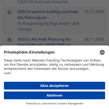
3,24 EUR wird nun erwartet
GESCO wächst kräftig und hebt
15.11.2005
die Planung an
-
Auftragseingang liegt weiter über
Umsatz
GESCO AG hebt Planung für
08.11.2005
Geschäftsjahr 2005/2006 an
-
Ergebnis je Aktie von 2,84 EUR
wird erwartet
HV-Bericht GESCO AG
- Auch
10.09.2005
nach Kursanstieg noch immer
Dividendenrendite von über 3
Prozent
GESCO beschließt
08.09.2005
Barkapitalerhöhung
-
Bezugspreis liegt bei 27,40 EUR