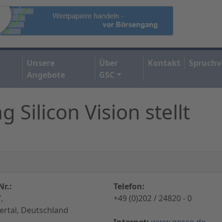
Unsere
Über
Kontakt
Spruchv
Angebote
GSC
 Silicon Vision stellt
r.:
Telefon:
,
+49 (0)202 / 24820 - 0
rtal, Deutschland
Internet:
www.gesco.de