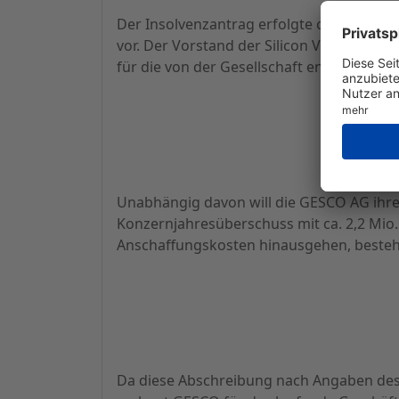
Der Insolvenzantrag erfolgte offenbar we
vor. Der Vorstand der Silicon Vision AG s
für die von der Gesellschaft entwickelten
Unabhängig davon will die GESCO AG ihre
Konzernjahresüberschuss mit ca. 2,2 Mio. 
Anschaffungskosten hinausgehen, besteh
Da diese Abschreibung nach Angaben des 