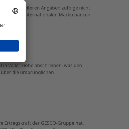
aft liegt weiteren Angaben zufolge nicht
n, zumal die internationalen Marktchancen
.
 in voller Höhe abschreiben, was den
e über die ursprünglichen
ve Ertragskraft der GESCO-Gruppe hat,