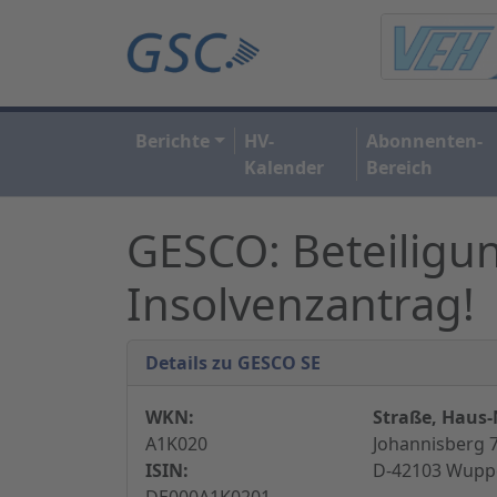
Berichte
HV-
Abonnenten-
Kalender
Bereich
GESCO: Beteiligung
Insolvenzantrag!
Details zu GESCO SE
WKN:
Straße, Haus-N
A1K020
Johannisberg 7
ISIN:
D-42103 Wuppe
DE000A1K0201