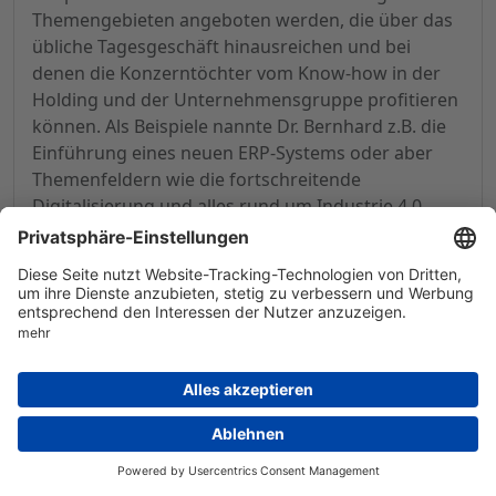
Themengebieten angeboten werden, die über das
übliche Tagesgeschäft hinausreichen und bei
denen die Konzerntöchter vom Know-how in der
Holding und der Unternehmensgruppe profitieren
können. Als Beispiele nannte Dr. Bernhard z.B. die
Einführung eines neuen ERP-Systems oder aber
Themenfeldern wie die fortschreitende
Digitalisierung und alles rund um Industrie 4.0.
Angesprochen auf die im Berichtsjahr weiter
gestiegenen Personalkosten antwortete der
GESCO-Chef, dass ein Teil des Anstiegs auch auf
erfolgte Zukäufe wie die Akquisition der Setterstix
Inc. in den USA zurückzuführen ist. Daraus ergibt
sich ein Effekt auf der Personalkostenseite von
alleine etwa 2,6 Mio. Euro. Insgesamt ist GESCO
aber auf gut qualifiziertes Personal angewiesen
und da die Anforderungen weiter zunehmen