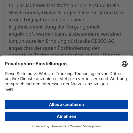
für das laufende Geschäftsjahr der Ausflug in die
New Economy bilanziell abgeschlossen ist und dass
in den Folgejahren an die positive
Ergebnisentwicklung der Vergangenheit
angeknüpft werden kann. Insbesondere von einer
konjunkturellen Erholung dürfte die GESCO AG
angesichts der guten Positionierung der
operativen Tochtergesellschaften auf der Umsatz-
und Ergebnisseite überproportional profitieren.
Anleger sollten die quartalsweisen Berichte der
Gesellschaft im Auge behalten und können
mögliche Kursrückgänge zum Aufbau einer auf
mittlere Sicht ausgerichteten Position nutzen.
Kontaktadresse