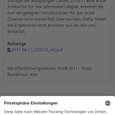
Vorlage der endgültigen Zahlen 2010/11 eine erste
Indikation für den Jahresstart abgab, konnten die
nun vorgelegten Umsatzzahlen für das erste
Quartal nicht sonderlich überraschen. Dafür fielen
die Ergebnisse noch positiver aus als von uns
erwartet.
Anhänge
2011-08-15_GESCO_AG.pdf
Veröffentlichungsdatum: 15.08.2011 - 12:02
Redakteur: msc
© 1998-
2026
by GSC Research GmbH
Impressum
Datenschutz