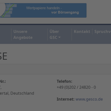
Unsere
Über
Kontakt
Spruchv
Angebote
GSC
SE
r.:
Telefon:
,
+49 (0)202 / 24820 - 0
rtal, Deutschland
Internet:
www.gesco.de