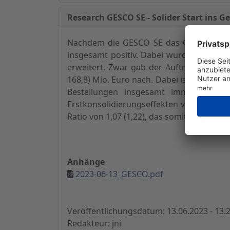
Research GESCO SE - Solider Start ins G
Nachdem die GESCO SE das Geschäftsjahr
insgesamt positiv. Dabei wurde der Kon
erweitert. Zwar gab der Auftragseingang
168,8) Mio. Euro nach. Dabei ist aber zu 
Bestellungen insgesamt immer noch 
Erstkonsolidierungseffekten von 1,6 Mio. 
Ratio von 1,07 (1,22), das somit weiterhi
Anhänge
2023-06-13_GESCO.pdf
Veröffentlichungsdatum: 13.06.2023 - 13:
Redakteur: jni