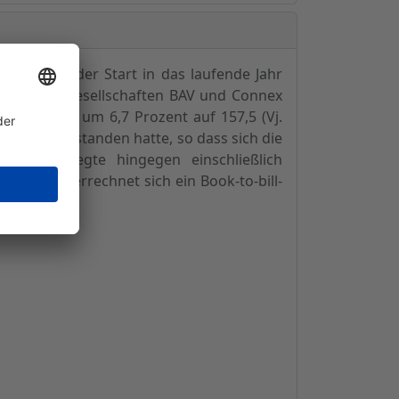
ief auch der Start in das laufende Jahr
zählenden Gesellschaften BAV und Connex
ei Monaten um 6,7 Prozent auf 157,5 (Vj.
 Büchern gestanden hatte, so dass sich die
msatz legte hingegen einschließlich
ser Basis errechnet sich ein Book-to-bill-