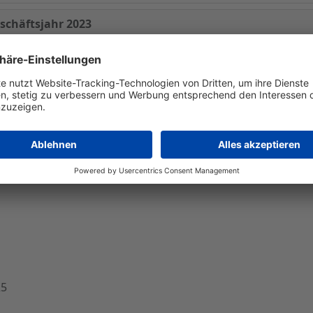
eschäftsjahr 2023
 2022 mit einem Rekordergebnis abschließen konnte, verl
solidierungskreis im Januar 2023 um die zur SVT-Gruppe 
 infolge der konjunkturellen Eintrübung in den ersten dr
berücksichtigen, dass hier im Vorjahr ein Höchstwert in den
auf einem sehr hohen Niveau bewegten. Der Konzernu
Euro um 6,6 Prozent auf 147,3 (138,1) Mio. Euro zu. Auf die
n auf Wachstum hindeutet.
25