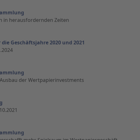
ersammlung
h in herausfordernden Zeiten
die Geschäftsjahre 2020 und 2021
.2024
ersammlung
t Ausbau der Wertpapierinvestments
g
10.2021
ersammlung
 verschafft mehr Spielraum im Wertpapiergeschäft