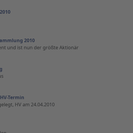
 2010
ersammlung 2010
zent und ist nun der größte Aktionär
g
us
 HV-Termin
elegt, HV am 24.04.2010
len