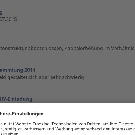
g
07.2015
nstruktur abgeschlossen, Kapitalerhöhung im Verhältnis 
ersammlung 2014
feld gestaltet sich aber sehr schwierig
 HV-Einladung
03.2014
ngstermin 2012 und 2013, Stand Kapitalerhöhung, wichtig