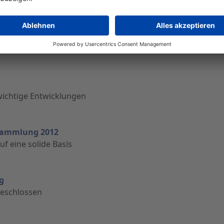
ung im Verhältnis 1:1, wichtige Entwicklungen
wichtige Entwicklungen
ersammlung 2012
uf eine solide Basis
g
geschlossen