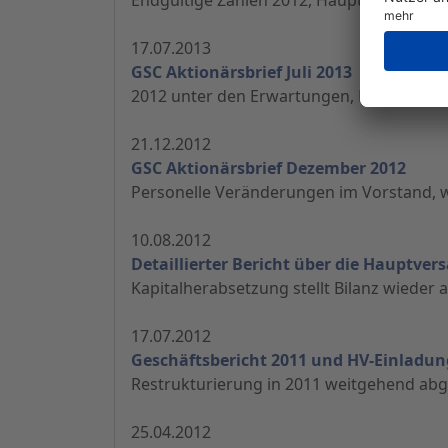
17.07.2013
GSC Aktionärsbrief Juli 2013
2012 unter den Erwartungen, Kapitalerhöh
21.12.2012
GSC Aktionärsbrief Dezember 2012
Personelle Veränderungen im Vorstand, 
10.08.2012
Detaillierter Bericht über die Hauptv
Kapitalherabsetzung stellt Bilanz wieder a
17.07.2012
Geschäftsbericht 2011 und HV-Einladun
Restrukturierung in 2011 weitgehend ab
25.04.2012