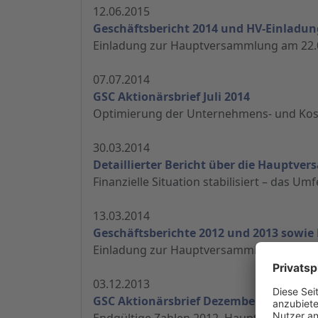
12.06.2015
Geschäftsbericht 2014 und HV-Einladun
Einladung zur Hauptversammlung am 22.
07.07.2014
GSC Aktionärsbrief Juli 2014
Optimierung der Unternehmens- und Koste
30.03.2014
Detaillierter Bericht über die Hauptv
Finanzielle Situation stabilisiert – das Um
13.03.2014
Geschäftsberichte 2012 und 2013 sowie
Einladung zur Hauptversammlung am 26.
03.12.2013
GSC Aktionärsbrief Dezember 2013
Endgültige Zahlen 2012, Hauptversammlu