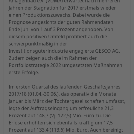
Anlagenbau e.V. (VDMA) erwartet nach mehreren
Jahren der Stagnation für 2017 erstmals wieder
einen Produktionszuwachs. Dabei wurde die
Prognose angesichts der guten Rahmendaten
Ende Juni von 1 auf 3 Prozent angehoben. Von
diesem positiven Umfeld profitiert auch die
schwerpunktmäßig in der
Investitionsgüterindustrie engagierte GESCO AG.
Zudem zeigen auch die im Rahmen der
Portfoliostrategie 2022 umgesetzten Maßnahmen
erste Erfolge.
Im ersten Quartal des laufenden Geschäftsjahres
2017/18 (01.04.-30.06.), das operativ
die Monate
Januar
bis
März
der Tochtergesellschaften
umfasst
,
legte der Auftragseingang um erfreuliche 21,3
Prozent auf 148,7 (Vj. 122,5) Mio. Euro zu. Die
Erlöse erhöhten sich ebenfalls kräftig um 17,5
Prozent auf 133,4 (113,6) Mio. Euro. Auch bereinigt