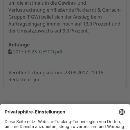
um die erstmals in die Gewinn- und
Verlustrechnung einfließende Pickhardt & Gerlach-
Gruppe (PGW) belief sich der Anstieg beim
Auftragseingang immer noch auf 13,0 Prozent und
der Umsatzzuwachs auf 9,3 Prozent.
Anhänge
2017-08-23_GESCO.pdf
Veröffentlichungsdatum: 23.08.2017 - 10:15
Redakteur: jni
© 1998-
2026
by GSC Research GmbH
Impressum
Datenschutz