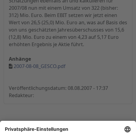
Schätzungen ebenfalls an und kalkulieren für
2007/08 nun mit einem Umsatz von 322 (bisher:
312) Mio. Euro. Beim EBIT setzen wir jetzt einen
Wert von 26,5 (25,0) Mio. Euro an, was auf Basis des
von uns geschätzten Jahresüberschusses von 15,6
(12,8) Mio. Euro zu einem von 4,23 auf 5,17 Euro
erhöhten Ergebnis je Aktie führt.
Anhänge
2007-08-08_GESCO.pdf
Veröffentlichungsdatum: 08.08.2007 - 17:37
Redakteur:
© 1998-
2026
by GSC Research GmbH
Impressum