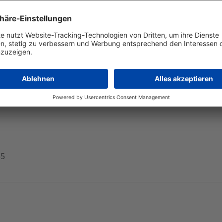
 2025 operativ über unseren Erwartungen
en, ungeprüften Zahlen zum Geschäftsjahr 2025 lag der Ums
Prognosekorridors und über unserer letzten Schätzung. Da
4) Mio. Euro am oberen Rand der reduzierten Bandbreite.
55