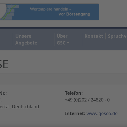
Unsere
Über
Kontakt
Spruchv
Angebote
GSC
SE
r.:
Telefon:
,
+49 (0)202 / 24820 - 0
rtal, Deutschland
Internet:
www.gesco.de