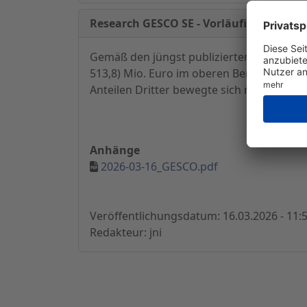
Research GESCO SE - Vorläufige Zahlen
Gemäß den jüngst publizierten vorläufig
513,8) Mio. Euro im oberen Bereich des 
Anteilen Dritter bewegte sich mit 9,9 (4,
Anhänge
2026-03-16_GESCO.pdf
Veröffentlichungsdatum: 16.03.2026 - 11:
Redakteur: jni