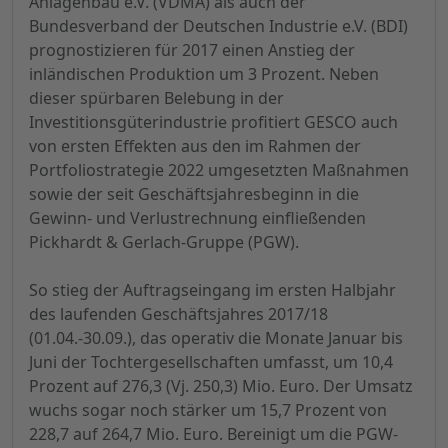
Anlagenbau e.V. (VDMA) als auch der
Bundesverband der Deutschen Industrie e.V. (BDI)
prognostizieren für 2017 einen Anstieg der
inländischen Produktion um 3 Prozent. Neben
dieser spürbaren Belebung in der
Investitionsgüterindustrie profitiert GESCO auch
von ersten Effekten aus den im Rahmen der
Portfoliostrategie 2022 umgesetzten Maßnahmen
sowie der seit Geschäftsjahresbeginn in die
Gewinn- und Verlustrechnung einfließenden
Pickhardt & Gerlach-Gruppe (PGW).
So stieg der Auftragseingang im ersten Halbjahr
des laufenden Geschäftsjahres 2017/18
(01.04.-30.09.), das operativ
die Monate
Januar
bis
Juni
der Tochtergesellschaften
umfasst
, um 10,4
Prozent auf 276,3 (Vj. 250,3) Mio. Euro. Der Umsatz
wuchs sogar noch stärker um 15,7 Prozent von
228,7 auf 264,7 Mio. Euro. Bereinigt um die PGW-