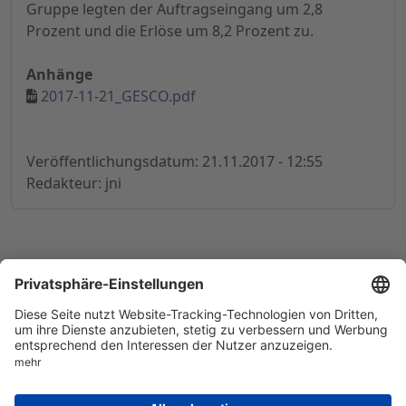
Gruppe legten der Auftragseingang um 2,8
Prozent und die Erlöse um 8,2 Prozent zu.
Anhänge
2017-11-21_GESCO.pdf
Veröffentlichungsdatum: 21.11.2017 - 12:55
Redakteur: jni
© 1998-
2026
by GSC Research GmbH
Impressum
Datenschutz