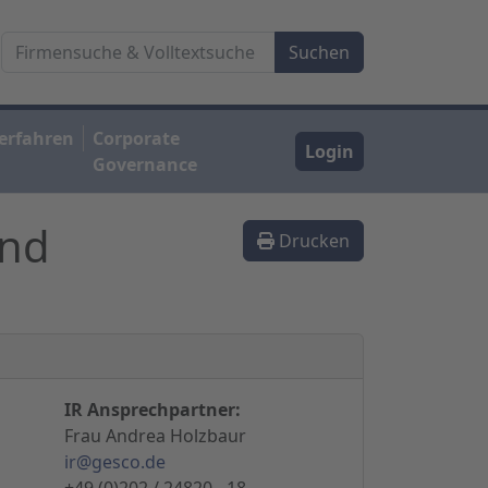
erfahren
Corporate
Login
Governance
und
Drucken
IR Ansprechpartner:
Frau Andrea Holzbaur
ir@gesco.de
+49 (0)202 / 24820 - 18