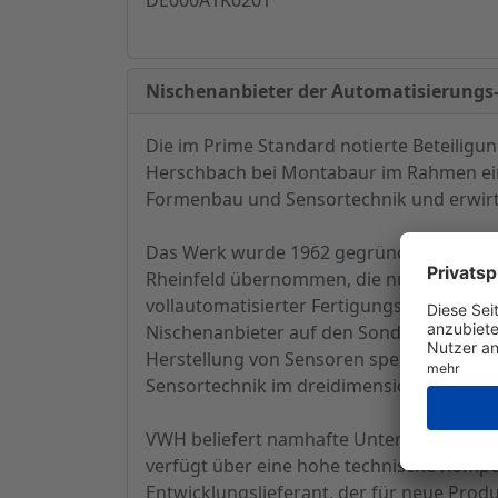
Nischenanbieter der Automatisierung
Die im Prime Standard notierte Beteili
Herschbach bei Montabaur im Rahmen eine
Formenbau und Sensortechnik und erwirts
Das Werk wurde 1962 gegründet und 1994
Rheinfeld übernommen, die nun an GESCO 
vollautomatisierter Fertigungsanlagen z
Nischenanbieter auf den Sondermaschinen
Herstellung von Sensoren spezialisiert. 
Sensortechnik im dreidimensionalen Leite
VWH beliefert namhafte Unternehmen der 
verfügt über eine hohe technische Kompet
Entwicklungslieferant, der für neue Pro