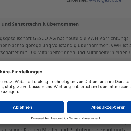
s- und Sensortechnik übernommen
gungsgesellschaft GESCO AG hat heute die VWH Vorrichtun
r Nachfolgeregelung vollständig übernommen. VWH ist spe
chaftet mit 100 Mitarbeiterinnen und Mitarbeitern einen 
 von den beiden geschäftsführenden Gesellschaftern Dr. E
verkauft haben. Die Kernkompetenz liegt in der Entwicklu
ur Montage von Komponenten einschließlich der entspreche
bau in der Automatisierungstechnik, auf den Spritzgießf
Darüber hinaus besitzt das Unternehmen ein profundes Kno
rplattenaufbau neue Möglichkeiten erschließt.
Automobil- und Zulieferbranche sowie der Elektro- und E
enz und dient seinen Kunden bereits in der Entwicklungspha
dukte seiner Kunden Muster und Prototypen erzeugt und a