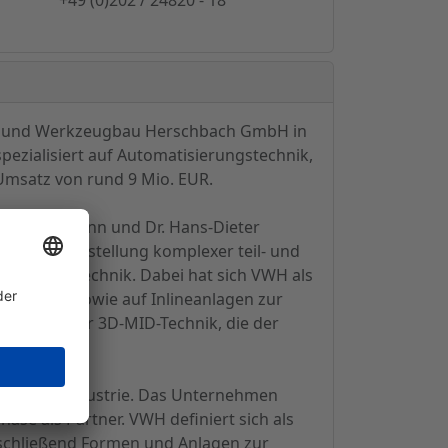
gs- und Werkzeugbau Herschbach GmbH in
zialisiert auf Automatisierungstechnik,
Umsatz von rund 9 Mio. EUR.
gbert Eymann und Dr. Hans-Dieter
ng und Herstellung komplexer teil- und
nden Prüftechnik. Dabei hat sich VWH als
ormenbau sowie auf Inlineanlagen zur
w-how in der 3D-MID-Technik, die der
lektronikindustrie. Das Unternehmen
se als Partner. VWH definiert sich als
nschließend Formen und Anlagen zur