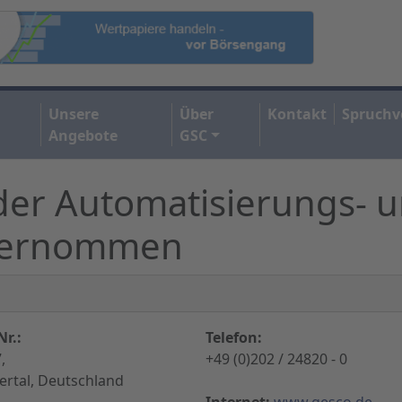
Unsere
Über
Kontakt
Spruchv
Angebote
GSC
der Automatisierungs- 
übernommen
r.:
Telefon:
,
+49 (0)202 / 24820 - 0
rtal, Deutschland
Internet:
www.gesco.de