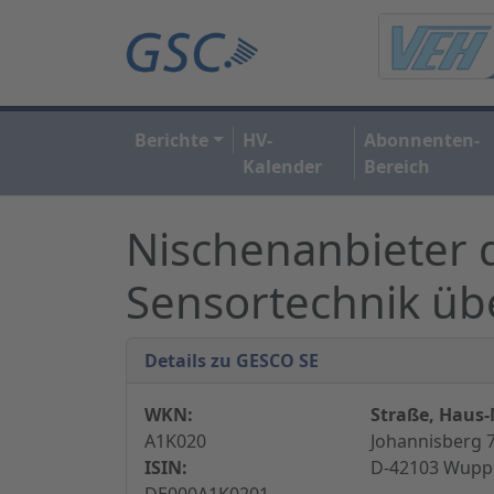
Berichte
HV-
Abonnenten-
Kalender
Bereich
Nischenanbieter 
Sensortechnik 
Details zu GESCO SE
WKN:
Straße, Haus-N
A1K020
Johannisberg 7
ISIN:
D-42103 Wuppe
DE000A1K0201