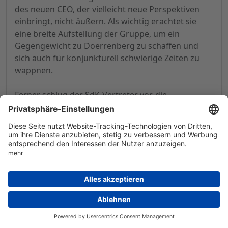
des neuen CEO, der vielleicht neue Perspektiven
einbringt, nicht äußern. Als wichtig erachtet sie
eine breite Aufstellung der Gruppe, um ein
Gegengewicht zu Doerrenberg zu schaffen und
sich auch für konjunkturell schwierige Zeiten zu
wappnen.
Ferner schlug der SdK-Vertreter vor, die
Zusammenarbeit zwischen den
Tochtergesellschaften und Beteiligungen
auszubauen, um Synergien zu heben. Hier stellte
Frau Holzbaur klar, dass bei GESCO die
Unabhängigkeit und unternehmerische
Eigenständigkeit der Unternehmen gefördert wird.
Es gibt keine Pläne, einen Zentralbereich
aufzubauen. Lösungen, die sich bewährt haben,
werden aber natürlich weitergegeben. Es macht
beispielsweise keinen Sinn, wenn jedes