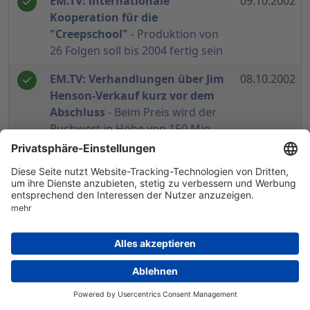
EM.TV: internationale
09.10.2002
Kooperation für die
"Creepschool"
- Produktion von
26 Folgen soll bis 2004 fertig sein
EM.TV: Verhandlungen über Jim
08.10.2002
Henson-Verkauf kurz vor dem
Abschluss
- Beim Preis wird der
Buchwert in Höhe von 150 Mio.
EUR angestrebt
EM.TV schließt Volumenvertrag
08.10.2002
mit Kinderkanal
- Engere
Zusammenarbeit bei On- und Off-
Air und Internet beschlossen
EM.TV: Plane der Deutschen
26.09.2002
Börse nachvollziehbar
- Nur bei
konjunktureller Verbesserung hat
der Neue Markt eine Chance