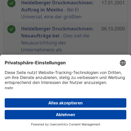
Heidelberger Druckmaschinen:
17.01.2001
Auftrag in Mexiko
- Bei El
Universal, eine der größten
Heidelberger Druckmaschinen:
06.10.2000
Neuaufträge bei
- Dies soll die
Neuausrichtung des
Unternehmens als
Heidelberger Druck mit
22.08.2000
gesteigertem Aufttragseinga
-
Das Ergebnis nach Steuern
reduzierte sich um
Heidelberger Druckmaschinen
04.07.2000
will 1,70 Euro je Akti
- In der
Gruppe sollen im
Gesamtgeschäftsjahr
Heidelberger Druckmaschinen:
30.06.2000