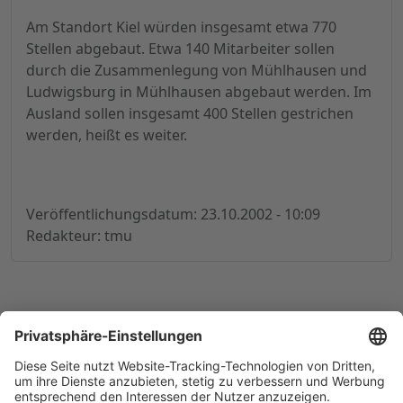
Am Standort Kiel würden insgesamt etwa 770
Stellen abgebaut. Etwa 140 Mitarbeiter sollen
durch die Zusammenlegung von Mühlhausen und
Ludwigsburg in Mühlhausen abgebaut werden. Im
Ausland sollen insgesamt 400 Stellen gestrichen
werden, heißt es weiter.
Veröffentlichungsdatum: 23.10.2002 - 10:09
Redakteur: tmu
© 1998-
2026
by GSC Research GmbH
Impressum
Datenschutz