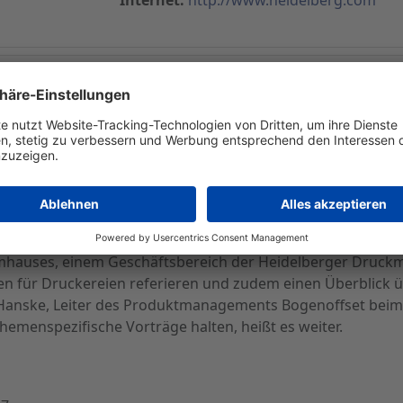
gart am 18. Januar 2003 - Verbesserungsmöglichkeiten 
 bekannt, dass sie am 18. Januar 2003 ab 10.00 Uhr auf de
i der Integration von Vorstufe, Druck und Weiterverarbeit
 Lösungen und Schnittstellenstandards mit signifikantem Ei
ristigen Erfolg von Unternehmen.
temhauses, einem Geschäftsbereich der Heidelberger Druc
n für Druckereien referieren und zudem einen Überblick ü
 Hanske, Leiter des Produktmanagements Bogenoffset beim
emenspezifische Vorträge halten, heißt es weiter.