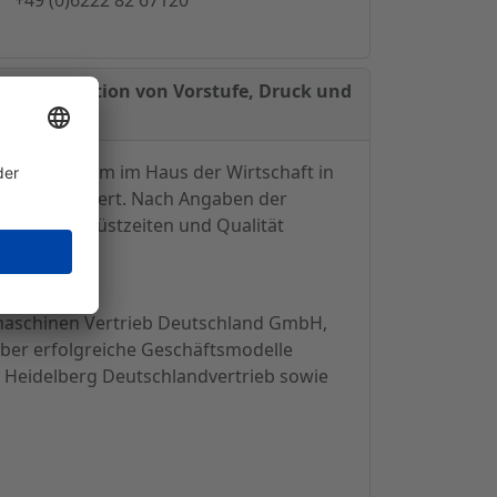
bei Integration von Vorstufe, Druck und
m Druckforum im Haus der Wirtschaft in
ung präsentiert. Nach Angaben der
nfluss auf Rüstzeiten und Qualität
kmaschinen Vertrieb Deutschland GmbH,
ber erfolgreiche Geschäftsmodelle
 Heidelberg Deutschlandvertrieb sowie