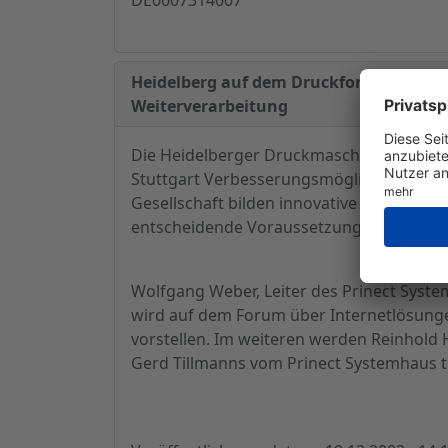
Heidelberg auf dem Druckforum in Stutt
Weiterverarbeitung
Die Heidelberger Druckmaschinen AG gibt
Stuttgart Verbesserungsmöglichkeiten be
Gesellschaft bilden innovative technische
entscheidende Voraussetzungen für langf
Wolfgang Weber, Leiter des Prinect Sys
wird auf dem Forum über Internetlösunge
vorstellen. Im weiteren werden Reinhold
Gerd Tillmanns vom Prinect Systemhaus th