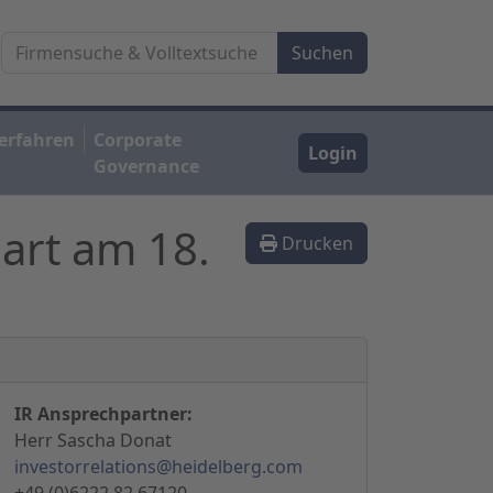
erfahren
Corporate
Login
Governance
art am 18.
Drucken
IR Ansprechpartner:
Herr Sascha Donat
investorrelations@heidelberg.com
+49 (0)6222 82 67120