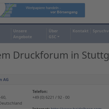
Unsere
Über
Kontakt
Spruchv
Angebote
GSC
em Druckforum in Stuttg
en AG
Telefon:
-60,
+49 (0) 6221 / 92 - 00
 Deutschland
Internet:
http://www.heidelberg.com