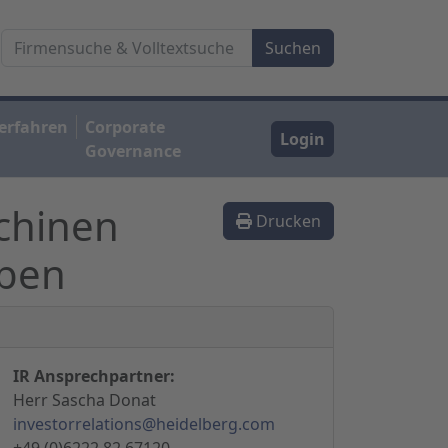
erfahren
Corporate
Login
Governance
chinen
Drucken
oben
IR Ansprechpartner:
Herr Sascha Donat
investorrelations@heidelberg.com
+49 (0)6222 82 67120