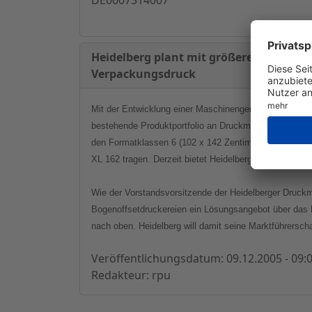
Heidelberg plant mit größeren Druckm
Verpackungsdruck
Mit der Entwicklung einer Maschinengeneration für ein
bestehende Produktportfolio an Druckmaschinen nach o
den Formatklassen 6 (102 x 142 Zentimeter) und 7b (
XL 162 tragen. Derzeit bietet Heidelberg Druckmaschin
Wie der Vorstandsvorsitzende der Heidelberger Druckm
Bogenoffsetdruckereien ein Lösungsangebot über das h
nach oben. Heidelberg will damit seine Marktführersch
Veröffentlichungsdatum: 09.12.2005 - 09:
Redakteur: rpu