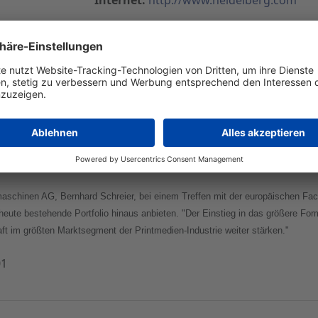
aschinen Ausweitung des Produktportfolios nach oben 
e größere, bislang nicht bediente Formatklasse bis 162 Zentimeter will die H
ben ausweiten und die Marktführerschaft im Bogenoffset weiter ausbauen. Z
120 x 162 Zentimeter) vorgestellt werden. Die beiden Maschinen sollen die
en in den Formaten 30x50 Zentimeter (Kleinformat), 50x70 Zentimeter (Mitte
aschinen AG, Bernhard Schreier, bei einem Treffen mit der europäischen Fac
eute bestehende Portfolio hinaus anbieten. "Der Einstieg in das größere For
aft im größten Marktsegment der Printmedien-Industrie weiter stärken."
01