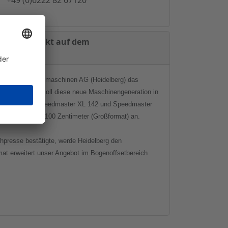
- Schwerpunkt auf dem
eidelberger Druckmaschinen AG (Heidelberg) das
ur drupa 2008 soll diese neue Maschinengeneration in
 Bezeichnungen Speedmaster XL 142 und Speedmaster
lformat) und 70x100 Zentimeter (Großformat) an.
hpresse bestätigte, werde Heidelberg den
mat erweitert unser Angebot im Bogenoffsetbereich