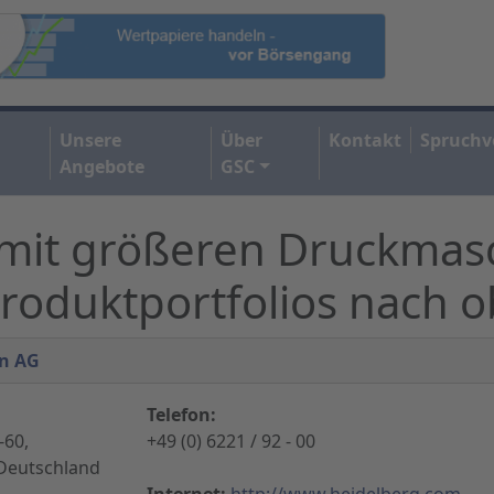
Unsere
Über
Kontakt
Spruchv
Angebote
GSC
 mit größeren Druckmas
roduktportfolios nach 
en AG
Telefon:
-60,
+49 (0) 6221 / 92 - 00
 Deutschland
Internet:
http://www.heidelberg.com