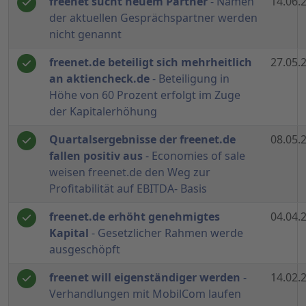
freenet sucht neuem Partner
- Namen
14.06.
der aktuellen Gesprächspartner werden
nicht genannt
freenet.de beteiligt sich mehrheitlich
27.05.
an aktiencheck.de
- Beteiligung in
Höhe von 60 Prozent erfolgt im Zuge
der Kapitalerhöhung
Quartalsergebnisse der freenet.de
08.05.
fallen positiv aus
- Economies of sale
weisen freenet.de den Weg zur
Profitabilität auf EBITDA- Basis
freenet.de erhöht genehmigtes
04.04.
Kapital
- Gesetzlicher Rahmen werde
ausgeschöpft
freenet will eigenständiger werden
-
14.02.
Verhandlungen mit MobilCom laufen