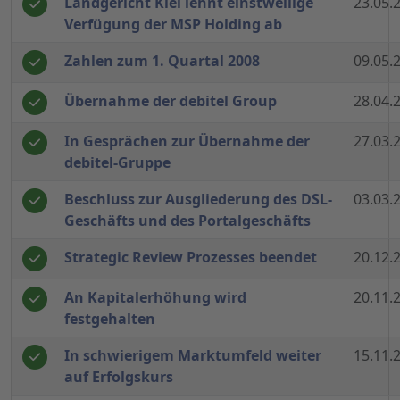
Landgericht Kiel lehnt einstweilige
23.05.
Verfügung der MSP Holding ab
Zahlen zum 1. Quartal 2008
09.05.
Übernahme der debitel Group
28.04.
In Gesprächen zur Übernahme der
27.03.
debitel-Gruppe
Beschluss zur Ausgliederung des DSL-
03.03.
Geschäfts und des Portalgeschäfts
Strategic Review Prozesses beendet
20.12.
An Kapitalerhöhung wird
20.11.
festgehalten
In schwierigem Marktumfeld weiter
15.11.
auf Erfolgskurs