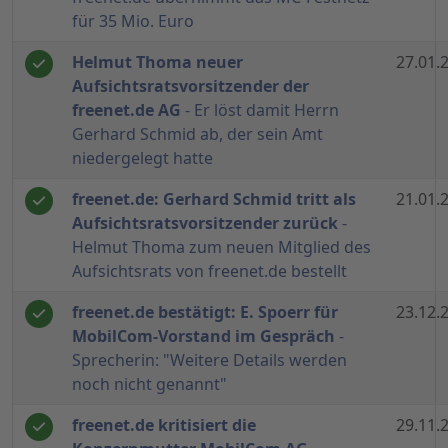
für 35 Mio. Euro
Helmut Thoma neuer
27.01.
Aufsichtsratsvorsitzender der
freenet.de AG
- Er löst damit Herrn
Gerhard Schmid ab, der sein Amt
niedergelegt hatte
freenet.de: Gerhard Schmid tritt als
21.01.
Aufsichtsratsvorsitzender zurück
-
Helmut Thoma zum neuen Mitglied des
Aufsichtsrats von freenet.de bestellt
freenet.de bestätigt: E. Spoerr für
23.12.
MobilCom-Vorstand im Gespräch
-
Sprecherin: "Weitere Details werden
noch nicht genannt"
freenet.de kritisiert die
29.11.