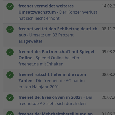
freenet vermeldet weiteres
14.02.
Umsatzwachstum
- Der Konzernverlust
hat sich leicht erhöht
freenet weitet den Fehlbetrag deutlich
08.11.
aus
- Umsatz um 33 Prozent
ausgeweitet
freenet.de: Partnerschaft mit Spiegel
09.08.
Online
- Spiegel Online beliefert
freenet.de mit Inhalten
freenet rutscht tiefer in die roten
08.08.
Zahlen
- Die freenet. de AG hat im
ersten Halbjahr 2001
freenet.de: Break-Even in 2002?
- Die
20.07.
freenet.de AG sieht sich durch den
freenet.de: Mehrheitsbeteiligung an
01.06.