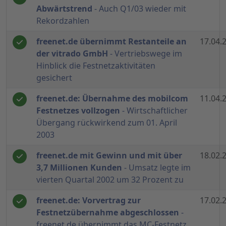
Abwärtstrend
- Auch Q1/03 wieder mit
Rekordzahlen
freenet.de übernimmt Restanteile an
17.04.
der vitrado GmbH
- Vertriebswege im
Hinblick die Festnetzaktivitäten
gesichert
freenet.de: Übernahme des mobilcom
11.04.
Festnetzes vollzogen
- Wirtschaftlicher
Übergang rückwirkend zum 01. April
2003
freenet.de mit Gewinn und mit über
18.02.
3,7 Millionen Kunden
- Umsatz legte im
vierten Quartal 2002 um 32 Prozent zu
freenet.de: Vorvertrag zur
17.02.
Festnetzübernahme abgeschlossen
-
freenet.de übernimmt das MC-Festnetz