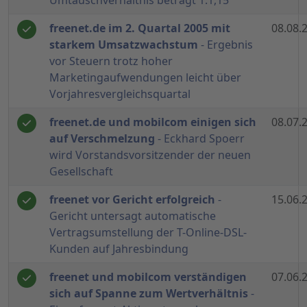
Umtauschverhältnis beträgt 1:1,15
freenet.de im 2. Quartal 2005 mit
08.08.
starkem Umsatzwachstum
- Ergebnis
vor Steuern trotz hoher
Marketingaufwendungen leicht über
Vorjahresvergleichsquartal
freenet.de und mobilcom einigen sich
08.07.
auf Verschmelzung
- Eckhard Spoerr
wird Vorstandsvorsitzender der neuen
Gesellschaft
freenet vor Gericht erfolgreich
-
15.06.
Gericht untersagt automatische
Vertragsumstellung der T-Online-DSL-
Kunden auf Jahresbindung
freenet und mobilcom verständigen
07.06.
sich auf Spanne zum Wertverhältnis
-