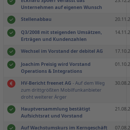
Eckhard Spoerr verlässt das
23.12.
Unternehmen auf eigenen Wunsch
Stellenabbau
20.11.
Q3/2008 mit steigenden Umsätzen,
14.11.
Erträgen und Kundenzahlen
Wechsel im Vorstand der debitel AG
17.10.
Joachim Preisig wird Vorstand
01.10.
Operations & Integrations
HV-Bericht freenet AG
- Auf dem Weg
30.08.
zum drittgrößten Mobilfunkanbieter
droht weiterer Ärger
Hauptversammlung bestätigt
21.08.
Aufsichtsrat und Vorstand
Auf Wachstumskurs im Kerngeschäft
07.08.