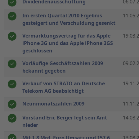
Dividendenausschüttung
06.07.
Im ersten Quartal 2010 Ergebnis
11.05.
gesteigert und Verschuldung gesenkt
Vermarktungsvertrag für das Apple
19.03.
iPhone 3G und das Apple iPhone 3GS
geschlossen
Vorläufige Geschäftszahlen 2009
09.02.
bekannt gegeben
Verkauf von STRATO an Deutsche
19.11.
Telekom AG beabsichtigt
Neunmonatszahlen 2009
11.11.
Vorstand Eric Berger legt sein Amt
14.08.
nieder
Mit 1,8 Mrd. Euro Umsatz und 157,6
13.08.