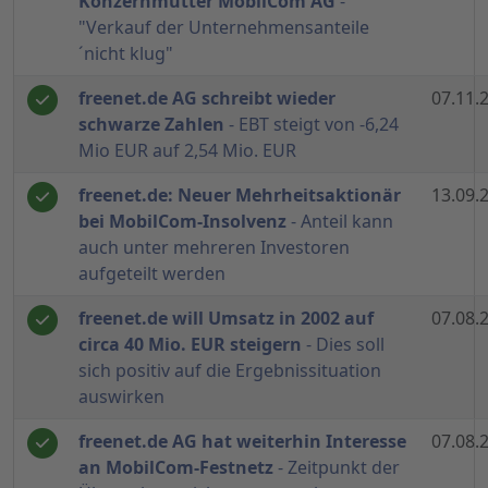
Konzernmutter MobilCom AG
-
"Verkauf der Unternehmensanteile
´nicht klug"
freenet.de AG schreibt wieder
07.11.
schwarze Zahlen
- EBT steigt von -6,24
Mio EUR auf 2,54 Mio. EUR
freenet.de: Neuer Mehrheitsaktionär
13.09.
bei MobilCom-Insolvenz
- Anteil kann
auch unter mehreren Investoren
aufgeteilt werden
freenet.de will Umsatz in 2002 auf
07.08.
circa 40 Mio. EUR steigern
- Dies soll
sich positiv auf die Ergebnissituation
auswirken
freenet.de AG hat weiterhin Interesse
07.08.
an MobilCom-Festnetz
- Zeitpunkt der