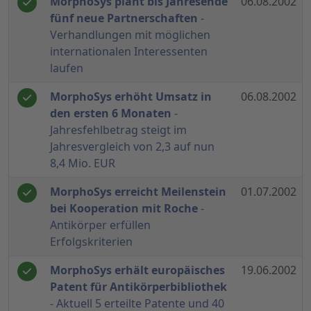
MorphoSys plant bis Jahresende
06.08.2002
fünf neue Partnerschaften
-
Verhandlungen mit möglichen
internationalen Interessenten
laufen
MorphoSys erhöht Umsatz in
06.08.2002
den ersten 6 Monaten
-
Jahresfehlbetrag steigt im
Jahresvergleich von 2,3 auf nun
8,4 Mio. EUR
MorphoSys erreicht Meilenstein
01.07.2002
bei Kooperation mit Roche
-
Antikörper erfüllen
Erfolgskriterien
MorphoSys erhält europäisches
19.06.2002
Patent für Antikörperbibliothek
- Aktuell 5 erteilte Patente und 40