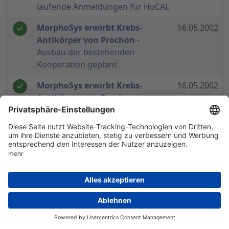
laufende Anmeldungen für HuCAL
MorphoSys erwirbt Krebs-
16.05.2002
Antikörper von Prochon
-
Ausbau der bestehenden
Kooperation geplant
MorphoSys erwirbt Krebs-
16.05.2002
Antikörper von Prochon
-
Unternehmen geben die
Erweiterung ihrer Partnerschaft
bekannt
MorphoSys veröffentlicht
13.05.2002
Ergebnis für das erste Quartal
2002
- Umsatz konnte im
Vorjahresvergleich um 47 Prozent
gesteigert werden
MorphoSys will weitere
23.04.2002