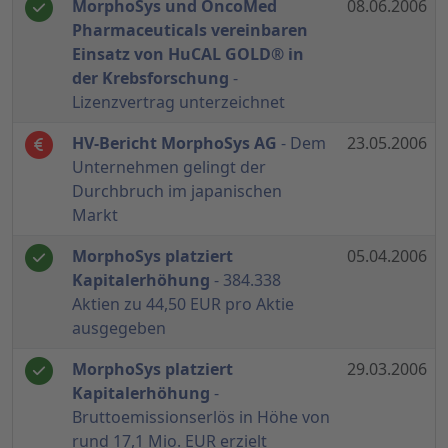
MorphoSys und OncoMed
08.06.2006
Pharmaceuticals vereinbaren
Einsatz von HuCAL GOLD® in
der Krebsforschung
-
Lizenzvertrag unterzeichnet
HV-Bericht MorphoSys AG
- Dem
23.05.2006
Unternehmen gelingt der
Durchbruch im japanischen
Markt
MorphoSys platziert
05.04.2006
Kapitalerhöhung
- 384.338
Aktien zu 44,50 EUR pro Aktie
ausgegeben
MorphoSys platziert
29.03.2006
Kapitalerhöhung
-
Bruttoemissionserlös in Höhe von
rund 17,1 Mio. EUR erzielt