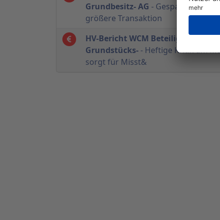
Grundbesitz- AG
- Gespannt auf die
größere Transaktion
HV-Bericht WCM Beteiligungs- un
Grundstücks-
- Heftige Kritik am 
sorgt für Misst&