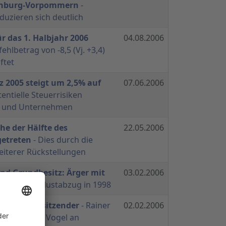
enburg-Vorpommern
-
uzieren sich deutlich
r das 1. Halbjahr 2006
04.08.2006
ehlbetrag von -8,5 (Vj. +3,4)
ftet
 2005 steigt um 2,5% auf
07.06.2006
tentielle Steuerrisiken
rs und Unternehmen
he der Hälfte des
22.05.2006
getreten
- Dies durch die
eiterer Rückstellungen
nd Grundbesitz: Ärger mit
03.02.2006
treit um Verlustabzug in 1998
htsratsvorsitzender
- Rainer
02.02.2006
e von Dieter Vogel an