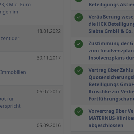
23,3 Mio. Euro
Beteiligungs Aktie
ungen im
Veräußerung wesen
die HCK Beteilig
d
18.01.2022
Siebte GmbH & Co.
ozent der
Zustimmung der Gl
zum Insolvenzplan
d
30.11.2017
Insolvenzplans dur
Vertrag über Zahlu
 Immobilien
Quotensicherungsb
Beteiligungs GmbH
d
06.07.2017
Kroschke zur Verb
ot für
Fortführungschan
verspricht
Vorvertrag über V
MATERNUS-Klinike
d
05.09.2016
abgeschlossen