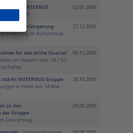
anteil an MATERNUS
02.01.2006
steigt auf 76%
he Kreditverlängerung
-
27.12.2005
eränderung im Aufsichtsrat
hlen für das dritte Quartal
09.11.2005
ebnis vor Steuern von -18,7 (Vj.
rtschaftet
t stärkt MATERNUS-Gruppe
-
28.10.2005
rungen in Höhe von 18 Mio.
en zu den
29.09.2005
n der Gruppe
-
om Donnerstag
 beendet
- Voraussetzungen
09.09.2005