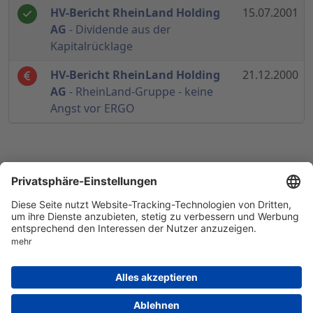
HV-Bericht RheinLand Holding
15.07.2001
AG
- Dividende aus der
Kapitalrücklage
HV-Bericht RheinLand Holding
21.12.2000
AG
- RheinLand-Gruppe - keine
Angst vor ERGO
© 1998-
2026
by GSC Research GmbH
Impressum
Datenschutz