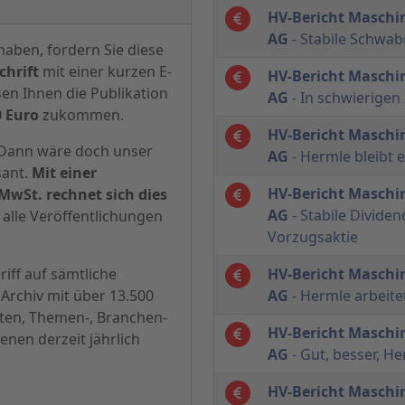
HV-Bericht Maschi
AG
- Stabile Schwa
haben, fordern Sie diese
hrift
mit einer kurzen E-
HV-Bericht Maschi
sen Ihnen die Publikation
AG
- In schwierigen
0 Euro
zukommen.
HV-Bericht Maschi
? Dann wäre doch unser
AG
- Hermle bleibt 
sant.
Mit einer
HV-Bericht Maschi
MwSt. rechnet sich dies
AG
- Stabile Dividen
alle Veröffentlichungen
Vorzugsaktie
iff auf sämtliche
HV-Bericht Maschi
Archiv mit über 13.500
AG
- Hermle arbeite
hten, Themen-, Branchen-
HV-Bericht Maschi
enen derzeit jährlich
AG
- Gut, besser, H
HV-Bericht Maschi