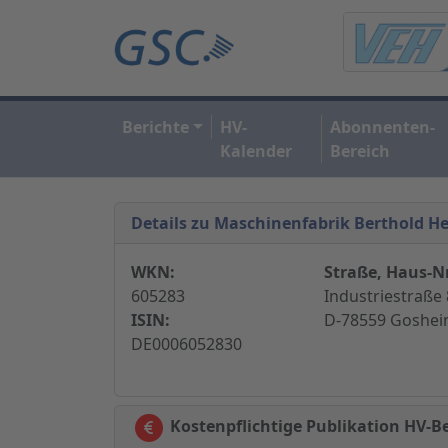
Berichte
HV-
Abonnenten-
Kalender
Bereich
Details zu Maschinenfabrik Berthold H
WKN:
Straße, Haus-Nr
605283
Industriestraße 8
ISIN:
D-78559 Goshei
DE0006052830
Kostenpflichtige Publikation HV-B