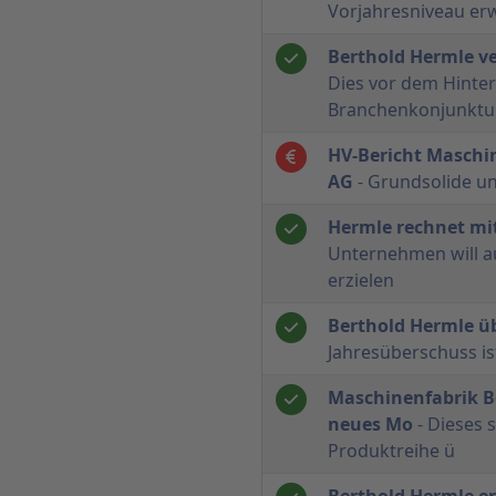
Vorjahresniveau er
Berthold Hermle v
Dies vor dem Hinte
Branchenkonjunktu
HV-Bericht Maschi
AG
- Grundsolide un
Hermle rechnet m
Unternehmen will a
erzielen
Berthold Hermle üb
Jahresüberschuss is
Maschinenfabrik Be
neues Mo
- Dieses 
Produktreihe ü
Berthold Hermle e