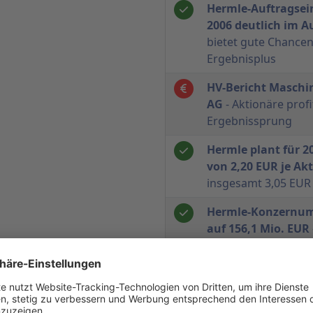
Hermle-Auftragsei
2006 deutlich im 
bietet gute Chance
Ergebnisplus
HV-Bericht Maschi
AG
- Aktionäre prof
Ergebnissprung
Hermle plant für 
von 2,20 EUR je Akt
insgesamt 3,05 EUR 
Hermle-Konzernum
auf 156,1 Mio. EUR
12,3 Mio. EUR auf ü
Berthold Hermle pl
Ausschüttungsvorsc
festgelegt