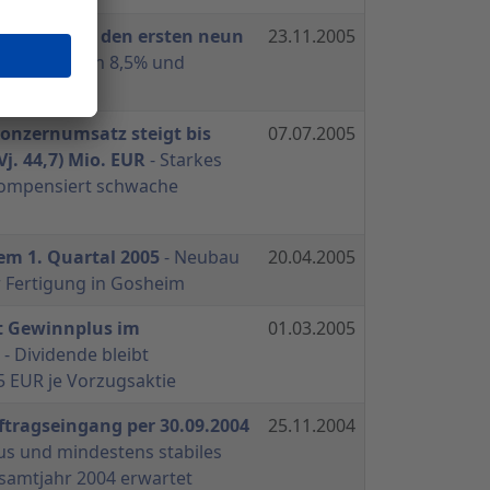
wicklung in den ersten neun
23.11.2005
satzplus von 8,5% und
erzielt
onzernumsatz steigt bis
07.07.2005
Vj. 44,7) Mio. EUR
- Starkes
kompensiert schwache
em 1. Quartal 2005
- Neubau
20.04.2005
r Fertigung in Gosheim
t Gewinnplus im
01.03.2005
- Dividende bleibt
5 EUR je Vorzugsaktie
ftragseingang per 30.09.2004
25.11.2004
us und mindestens stabiles
samtjahr 2004 erwartet