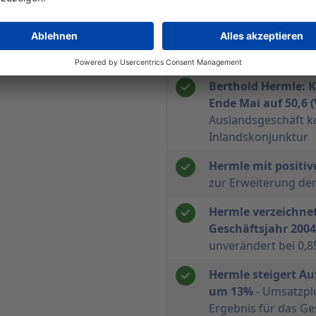
Hermle: Solide Ent
Monaten 2005
- Um
Ergebnissteigerung 
Berthold Hermle: K
Ende Mai auf 50,6 (
Auslandsgeschäft 
Inlandskonjunktur
Hermle mit positiv
zur Erweiterung de
Hermle verzeichne
Geschäftsjahr 2004
unverändert bei 0,8
Hermle steigert Au
um 13%
- Umsatzpl
Ergebnis für das Ge