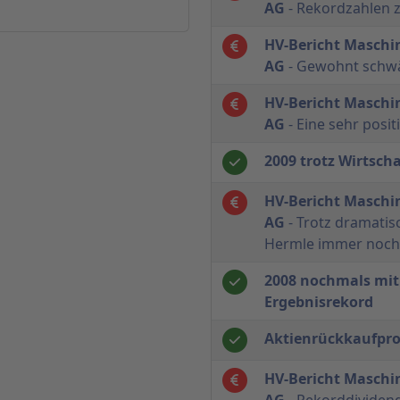
AG
- Rekordzahlen 
HV-Bericht Maschi
AG
- Gewohnt schwä
HV-Bericht Maschi
AG
- Eine sehr pos
2009 trotz Wirtsch
HV-Bericht Maschi
AG
- Trotz dramatis
Hermle immer noch
2008 nochmals mit
Ergebnisrekord
Aktienrückkaufpro
HV-Bericht Maschi
AG
- Rekorddividend