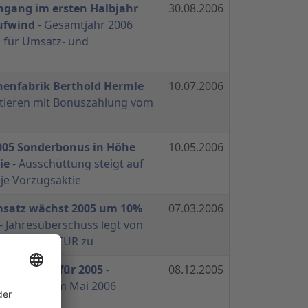
ngang im ersten Halbjahr
30.08.2006
Aufwind
- Gesamtjahr 2006
n für Umsatz- und
nenfabrik Berthold Hermle
10.07.2006
itieren mit Bonuszahlung vom
2005 Sonderbonus in Höhe
10.05.2006
ie
- Ausschüttung steigt auf
je Vorzugsaktie
satz wächst 2005 um 10%
07.03.2006
- Jahresüberschuss legt von
ber 16 Mio. EUR zu
ant Bonus für 2005
-
08.12.2005
hlag wird im Mai 2006