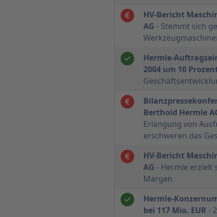
HV-Bericht Maschi
AG
- Stemmt sich g
Werkzeugmaschine
Hermle-Auftragsei
2004 um 10 Prozen
Geschäftsentwicklun
Bilanzpressekonfe
Berthold Hermle A
Erlangung von Aus
erschweren das Ges
HV-Bericht Maschi
AG
- Hermle erzielt 
Margen
Hermle-Konzernum
bei 117 Mio. EUR
- 