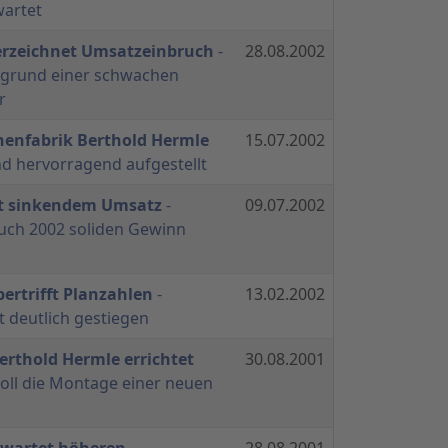
wartet
erzeichnet Umsatzeinbruch
-
28.08.2002
rgrund einer schwachen
r
nenfabrik Berthold Hermle
15.07.2002
d hervorragend aufgestellt
it sinkendem Umsatz
-
09.07.2002
uch 2002 soliden Gewinn
ertrifft Planzahlen
-
13.02.2002
t deutlich gestiegen
rthold Hermle errichtet
30.08.2001
soll die Montage einer neuen
rwartet höheren
28.08.2001