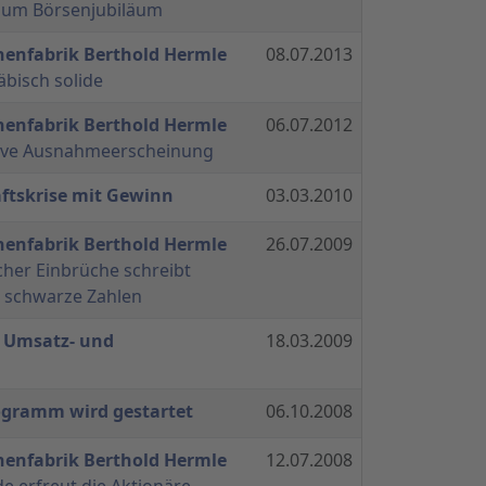
zum Börsenjubiläum
nenfabrik Berthold Hermle
08.07.2013
bisch solide
nenfabrik Berthold Hermle
06.07.2012
itive Ausnahmeerscheinung
aftskrise mit Gewinn
03.03.2010
nenfabrik Berthold Hermle
26.07.2009
cher Einbrüche schreibt
 schwarze Zahlen
 Umsatz- und
18.03.2009
gramm wird gestartet
06.10.2008
nenfabrik Berthold Hermle
12.07.2008
e erfreut die Aktionäre