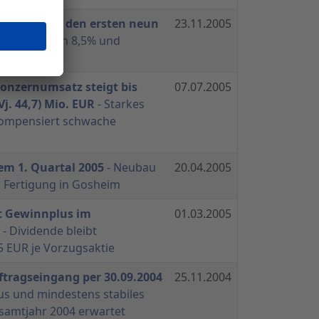
wicklung in den ersten neun
23.11.2005
satzplus von 8,5% und
erzielt
onzernumsatz steigt bis
07.07.2005
Vj. 44,7) Mio. EUR
- Starkes
kompensiert schwache
em 1. Quartal 2005
- Neubau
20.04.2005
r Fertigung in Gosheim
t Gewinnplus im
01.03.2005
- Dividende bleibt
5 EUR je Vorzugsaktie
ftragseingang per 30.09.2004
25.11.2004
us und mindestens stabiles
samtjahr 2004 erwartet