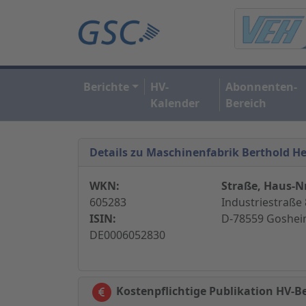
Berichte
HV-
Abonnenten-
Kalender
Bereich
Details zu Maschinenfabrik Berthold H
WKN:
Straße, Haus-Nr
605283
Industriestraße 8
ISIN:
D-78559 Goshei
DE0006052830
Kostenpflichtige Publikation HV-B