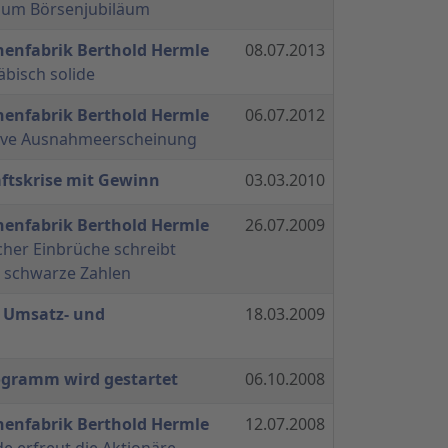
zum Börsenjubiläum
nenfabrik Berthold Hermle
08.07.2013
bisch solide
nenfabrik Berthold Hermle
06.07.2012
itive Ausnahmeerscheinung
aftskrise mit Gewinn
03.03.2010
nenfabrik Berthold Hermle
26.07.2009
cher Einbrüche schreibt
 schwarze Zahlen
 Umsatz- und
18.03.2009
gramm wird gestartet
06.10.2008
nenfabrik Berthold Hermle
12.07.2008
e erfreut die Aktionäre