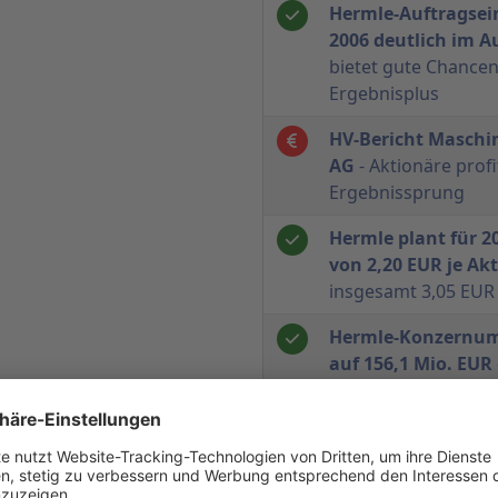
Hermle-Auftragsei
2006 deutlich im 
bietet gute Chance
Ergebnisplus
HV-Bericht Maschi
AG
- Aktionäre prof
Ergebnissprung
Hermle plant für 
von 2,20 EUR je Akt
insgesamt 3,05 EUR 
Hermle-Konzernum
auf 156,1 Mio. EUR
12,3 Mio. EUR auf ü
Berthold Hermle pl
Ausschüttungsvorsc
festgelegt