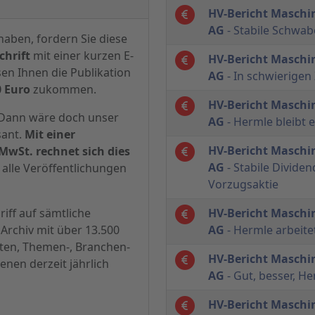
HV-Bericht Maschi
AG
- Stabile Schwa
haben, fordern Sie diese
hrift
mit einer kurzen E-
HV-Bericht Maschi
sen Ihnen die Publikation
AG
- In schwierigen
0 Euro
zukommen.
HV-Bericht Maschi
? Dann wäre doch unser
AG
- Hermle bleibt 
sant.
Mit einer
HV-Bericht Maschi
MwSt. rechnet sich dies
AG
- Stabile Dividen
alle Veröffentlichungen
Vorzugsaktie
iff auf sämtliche
HV-Bericht Maschi
Archiv mit über 13.500
AG
- Hermle arbeite
hten, Themen-, Branchen-
HV-Bericht Maschi
enen derzeit jährlich
AG
- Gut, besser, H
HV-Bericht Maschi