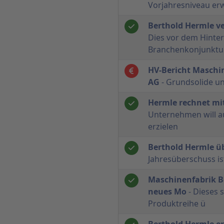
Vorjahresniveau er
Berthold Hermle v
Dies vor dem Hinte
Branchenkonjunktu
HV-Bericht Maschi
AG
- Grundsolide un
Hermle rechnet m
Unternehmen will a
erzielen
Berthold Hermle üb
Jahresüberschuss is
Maschinenfabrik Be
neues Mo
- Dieses 
Produktreihe ü
Berthold Hermle e