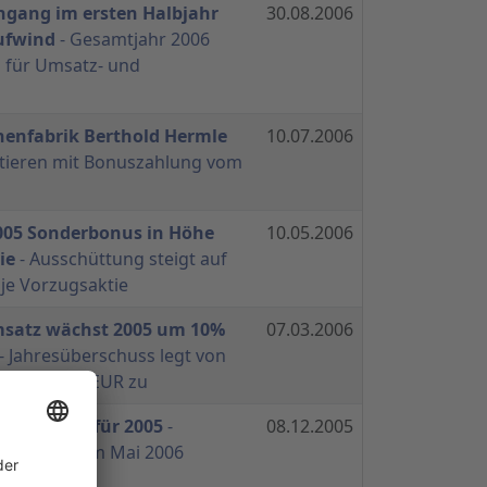
ngang im ersten Halbjahr
30.08.2006
Aufwind
- Gesamtjahr 2006
n für Umsatz- und
nenfabrik Berthold Hermle
10.07.2006
itieren mit Bonuszahlung vom
2005 Sonderbonus in Höhe
10.05.2006
ie
- Ausschüttung steigt auf
je Vorzugsaktie
satz wächst 2005 um 10%
07.03.2006
- Jahresüberschuss legt von
ber 16 Mio. EUR zu
ant Bonus für 2005
-
08.12.2005
hlag wird im Mai 2006