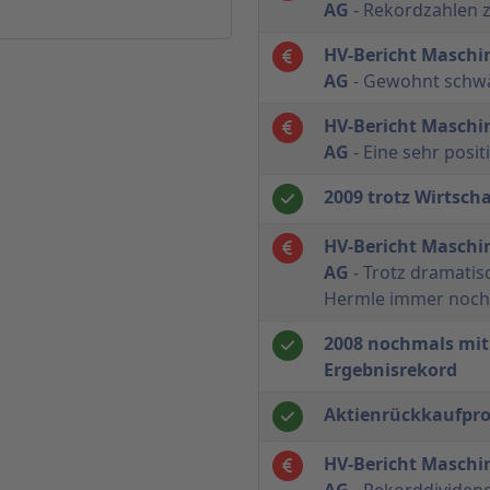
AG
- Rekordzahlen 
HV-Bericht Maschi
AG
- Gewohnt schwä
HV-Bericht Maschi
AG
- Eine sehr pos
2009 trotz Wirtsch
HV-Bericht Maschi
AG
- Trotz dramatis
Hermle immer noch
2008 nochmals mit
Ergebnisrekord
Aktienrückkaufpro
HV-Bericht Maschi
AG
- Rekorddividend