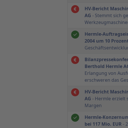
HV-Bericht Maschi
AG
- Stemmt sich g
Werkzeugmaschine
Hermle-Auftragsei
2004 um 10 Prozen
Geschäftsentwicklun
Bilanzpressekonfe
Berthold Hermle A
Erlangung von Aus
erschweren das Ges
HV-Bericht Maschi
AG
- Hermle erzielt 
Margen
Hermle-Konzernum
bei 117 Mio. EUR
- 