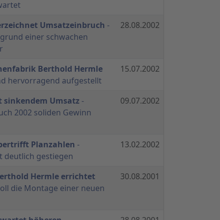
wartet
erzeichnet Umsatzeinbruch
-
28.08.2002
rgrund einer schwachen
r
nenfabrik Berthold Hermle
15.07.2002
d hervorragend aufgestellt
it sinkendem Umsatz
-
09.07.2002
uch 2002 soliden Gewinn
ertrifft Planzahlen
-
13.02.2002
t deutlich gestiegen
rthold Hermle errichtet
30.08.2001
soll die Montage einer neuen
rwartet höheren
28.08.2001