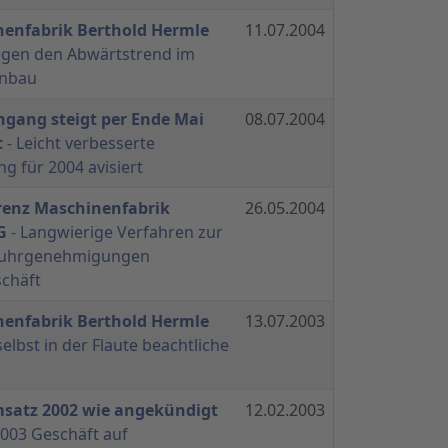
nenfabrik Berthold Hermle
11.07.2004
egen den Abwärtstrend im
nbau
ngang steigt per Ende Mai
08.07.2004
t
- Leicht verbesserte
g für 2004 avisiert
renz Maschinenfabrik
26.05.2004
G
- Langwierige Verfahren zur
fuhrgenehmigungen
chäft
nenfabrik Berthold Hermle
13.07.2003
selbst in der Flaute beachtliche
satz 2002 wie angekündigt
12.02.2003
2003 Geschäft auf