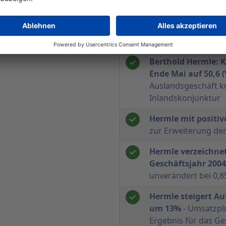
Hermle: Solide Ent
Monaten 2005
- Um
Ergebnissteigerung 
Berthold Hermle: K
Ende Mai auf 50,6 (
Auslandsgeschäft 
Inlandskonjunktur
Hermle mit positiv
zur Erweiterung de
Hermle verzeichne
Geschäftsjahr 2004
unverändert bei 0,8
Hermle steigert Au
um 13%
- Umsatzpl
Ergebnis für das Ge