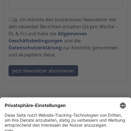
Ja, ich möchte den kostenlosen Newsletter mit
den neuesten Berichten erhalten (2x pro Woche –
Di. & Fr.) und habe die
Allgemeinen
Geschäftsbedingungen
und die
Datenschutzerklärung
zur Kenntnis genommen
und akzeptiere diese.
© 1998-
2026
by GSC Research GmbH
Impressum
Datenschutz