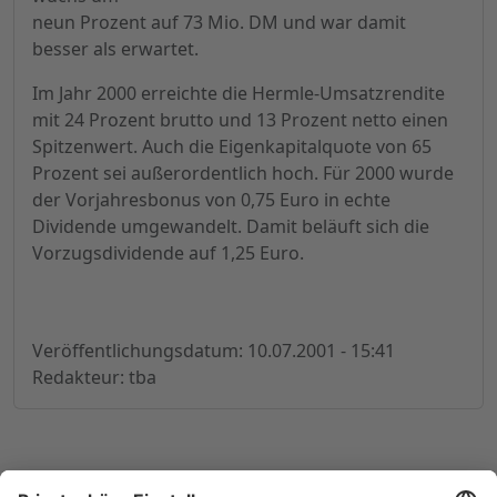
neun Prozent auf 73 Mio. DM und war damit
besser als erwartet.
Im Jahr 2000 erreichte die Hermle-Umsatzrendite
mit 24 Prozent brutto und 13 Prozent netto einen
Spitzenwert. Auch die Eigenkapitalquote von 65
Prozent sei außerordentlich hoch. Für 2000 wurde
der Vorjahresbonus von 0,75 Euro in echte
Dividende umgewandelt. Damit beläuft sich die
Vorzugsdividende auf 1,25 Euro.
Veröffentlichungsdatum: 10.07.2001 - 15:41
Redakteur: tba