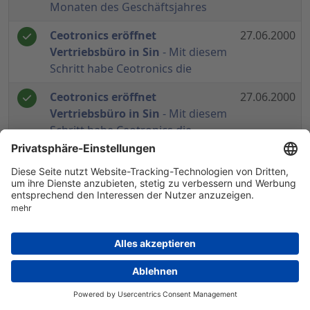
Monaten des Geschäftsjahres
Ceotronics eröffnet
27.06.2000
Vertriebsbüro in Sin
- Mit diesem
Schritt habe Ceotronics die
Ceotronics eröffnet
27.06.2000
Vertriebsbüro in Sin
- Mit diesem
Schritt habe Ceotronics die
CeoTronics verfehlt in 1999 die
14.06.2000
eigenen Planzahlen
- Durch
Verluste in Frankreich und USA
könne di
CeoTronics verfehlt in 1999 die
14.06.2000
eigenen Planzahlen
- Durch
Verluste in Frankreich und USA
könne di