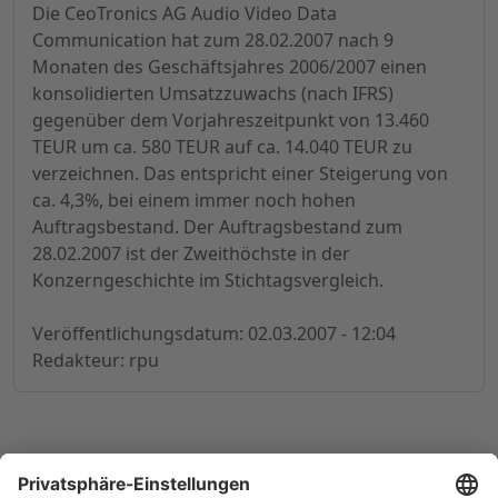
Die CeoTronics AG Audio Video Data
Communication hat zum 28.02.2007 nach 9
Monaten des Geschäftsjahres 2006/2007 einen
konsolidierten Umsatzzuwachs (nach IFRS)
gegenüber dem Vorjahreszeitpunkt von 13.460
TEUR um ca. 580 TEUR auf ca. 14.040 TEUR zu
verzeichnen. Das entspricht einer Steigerung von
ca. 4,3%, bei einem immer noch hohen
Auftragsbestand. Der Auftragsbestand zum
28.02.2007 ist der Zweithöchste in der
Konzerngeschichte im Stichtagsvergleich.
Veröffentlichungsdatum: 02.03.2007 - 12:04
Redakteur: rpu
© 1998-
2026
by GSC Research GmbH
Impressum