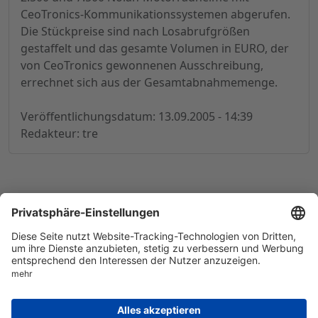
CeoTronics-Kommunikationssystemen abgerufen.
Die Stückpreise sind nach Losabrufgrößen
gestaffelt und das gesamte Volumen in EURO, der
von CeoTronics gewonnenen Ausschreibung,
errechnet sich aus der Gesamtabnahmemenge.
Veröffentlichungsdatum: 13.09.2005 - 14:39
Redakteur: tre
© 1998-
2026
by GSC Research GmbH
Impressum
Datenschutz