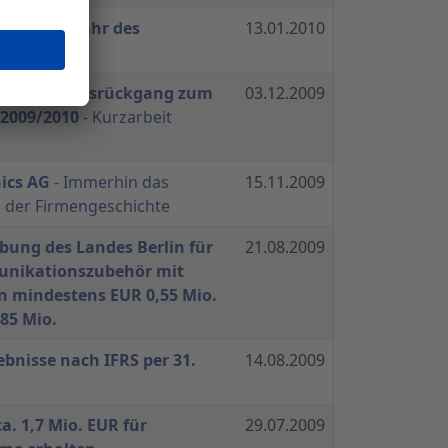
m 1. Halbjahr des
13.01.2010
009/2010
ragsbestandsrückgang zum
03.12.2009
 2009/2010
- Kurzarbeit
ics AG
- Immerhin das
15.11.2009
s der Firmengeschichte
bung des Landes Berlin für
21.08.2009
unikationszubehör mit
 mindestens EUR 0,55 Mio.
85 Mio.
bnisse nach IFRS per 31.
14.08.2009
a. 1,7 Mio. EUR für
29.07.2009