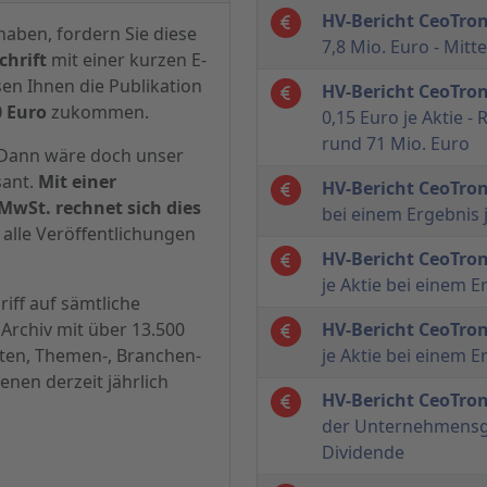
HV-Bericht CeoTron
haben, fordern Sie diese
7,8 Mio. Euro - Mitt
hrift
mit einer kurzen E-
sen Ihnen die Publikation
HV-Bericht CeoTron
0 Euro
zukommen.
0,15 Euro je Aktie 
rund 71 Mio. Euro
? Dann wäre doch unser
sant.
Mit einer
HV-Bericht CeoTron
MwSt. rechnet sich dies
bei einem Ergebnis j
alle Veröffentlichungen
HV-Bericht CeoTron
je Aktie bei einem E
iff auf sämtliche
Archiv mit über 13.500
HV-Bericht CeoTron
hten, Themen-, Branchen-
je Aktie bei einem E
enen derzeit jährlich
HV-Bericht CeoTron
der Unternehmensge
Dividende