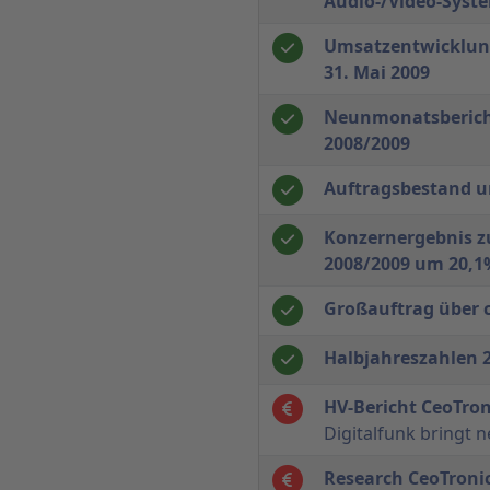
Audio-/Video-Syst
Umsatzentwicklun
31. Mai 2009
Neunmonatsberich
2008/2009
Auftragsbestand u
Konzernergebnis z
2008/2009 um 20,1
Großauftrag über c
Halbjahreszahlen 
HV-Bericht CeoTron
Digitalfunk bringt 
Research CeoTroni