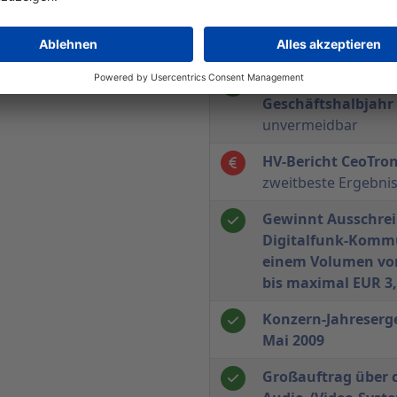
Konzern-Bericht zu
Geschäftsjahres 2
Umsatz- und Auft
Geschäftshalbjahr
unvermeidbar
HV-Bericht CeoTron
zweitbeste Ergebni
Gewinnt Ausschrei
Digitalfunk-Komm
einem Volumen von
bis maximal EUR 3,
Konzern-Jahreserge
Mai 2009
Großauftrag über c