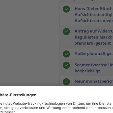
Hans-Dieter Günthe
Aufsichtsratsmitgl
Aufsichtsrats nied
Antrag auf Widerr
Regulierten Markt
Standard) gestellt
Außerplanmäßige 
Segmentwechsel in
beabsichtigt
Neunmonatsberich
2009/2010
Umsatzergebnis- 
Auftragsbestands
des Geschäftsjahre