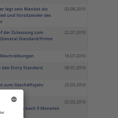
r legt sein Mandat als
03.08.2010
ied und Vorsitzender des
er
uf der Zulassung zum
22.07.2010
 (General Standard/Prime
Abschreibungen
16.07.2010
 den Entry Standard
08.07.2010
t zum Geschäftsjahr
25.03.2010
und
02.03.2010
entwicklung nach 9 Monaten
s 2009/2010