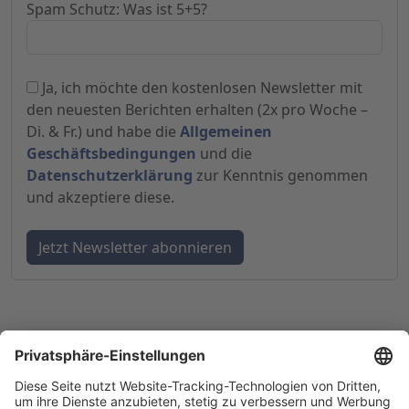
Spam Schutz: Was ist 5+5?
Ja, ich möchte den kostenlosen Newsletter mit
den neuesten Berichten erhalten (2x pro Woche –
Di. & Fr.) und habe die
Allgemeinen
Geschäftsbedingungen
und die
Datenschutzerklärung
zur Kenntnis genommen
und akzeptiere diese.
© 1998-
2026
by GSC Research GmbH
Impressum
Datenschutz