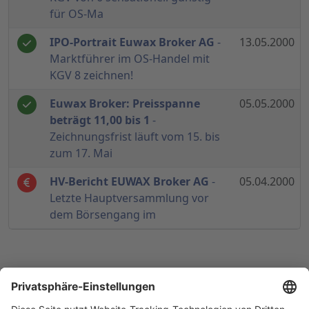
für OS-Ma
IPO-Portrait Euwax Broker AG
-
13.05.2000
Marktführer im OS-Handel mit
KGV 8 zeichnen!
Euwax Broker: Preisspanne
05.05.2000
beträgt 11,00 bis 1
-
Zeichnungsfrist läuft vom 15. bis
zum 17. Mai
HV-Bericht EUWAX Broker AG
-
05.04.2000
Letzte Hauptversammlung vor
dem Börsengang im
© 1998-
2026
by GSC Research GmbH
Impressum