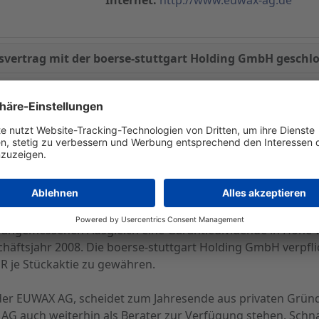
ertrag mit der boerse-stuttgart Holding GmbH geschl
 Wertpapierbörse e.V. und die EUWAX AG haben am heutige
rag zwischen der EUWAX AG einerseits und der boerse-st
en. Bei der boerse-stuttgart Holding GmbH handelt es sich
die die Vereinigung ihren gesamten Bestand an Aktien an d
 treten soll, bedarf der Zustimmung der Hauptversammlung 
ss fassen. Die boerse-stuttgart Holding GmbH gewährt d
 angemessenen Ausgleich eine Garantiedividende in Höhe vo
schäftsjahr 2008. Die boerse-stuttgart Holding GmbH verpfli
UR je Stückaktie zu gewähren.
 der EUWAX AG, scheidet zum Jahresende aus privaten Grü
G auch weiterhin als Berater zur Verfügung stehen. Schna