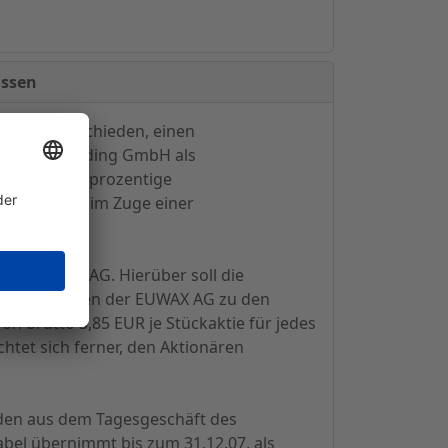
ossen
n Tag entschieden, einen
uttgart Holding GmbH als
 um eine 100-prozentige
er EUWAX AG im Zuge einer
der EUWAX AG. Hierüber soll die
en Aktionären der EUWAX AG zu den
n brutto 3,85 EUR je Stückaktie für jedes
chtet sich ferner, den Aktionären
nden aus dem Tagesgeschäft des
bel übernimmt bis zum 31.12.07, als