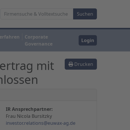
erfahren
Corporate
Login
Governance
rtrag mit
Drucken
hlossen
IR Ansprechpartner:
Frau Nicola Bursitzky
investor.relations@euwax-ag.de