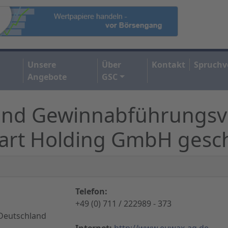
Unsere
Über
Kontakt
Spruchv
Angebote
GSC
und Gewinnabführungsve
gart Holding GmbH gesc
Telefon:
+49 (0) 711 / 222989 - 373
 Deutschland
Internet:
http://www.euwax-ag.de