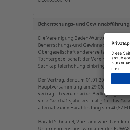
Beherrschungs- und Gewinnabführungsv
Die Vereinigung Baden-Württembergische
Beherrschungs-und Gewinnabführungsvert
Obergesellschaft andererseits zu schließ
Tochtergesellschaft der Vereinigung, in 
Sachkapitalerhöhung einbringen möchte.
Der Vertrag, der zum 01.01.2008 in Kraft
Hauptversammlung am 29.06.2007 Beschlu
vertraglich vereinbarten Bedingungen als
volle Geschäftsjahr, erstmalig für das Ge
alternativ eine Barabfindung von 40,82 E
Harald Schnabel, Vorstandsvorsitzender
Unternehmens aus, wird aber der EUWAX A