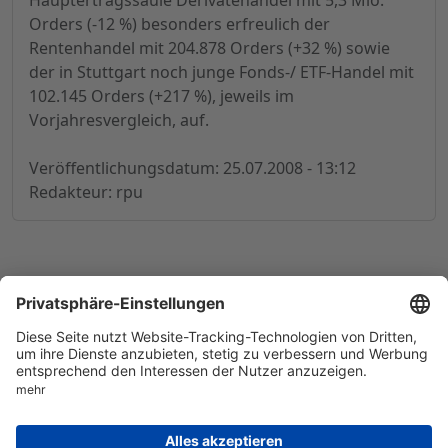
Hauptertragssäule Derivatehandel mit 5,3 Mio.
Orders (-12 %) besonders erfreulich der
Rentenhandel mit 204.878 Orders (+32 %) sowie
der in Stuttgart noch junge Fonds-/ ETF-Handel mit
102.145 Orders (+217 %), jeweils im
Vorjahresvergleich, auf.
Veröffentlichungsdatum: 25.07.2008 - 13:12
Redakteur: rpu
© 1998-
2026
by GSC Research GmbH
Impressum
Datenschutz