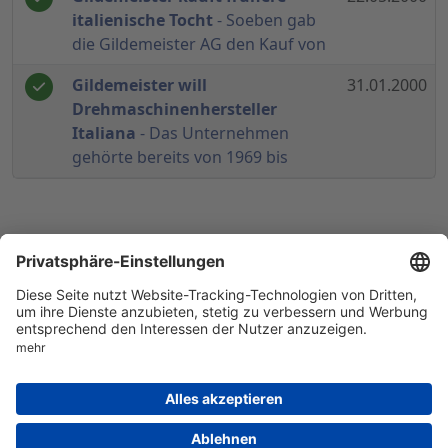
italienische Tocht
- Soeben gab
die Gildemeister AG den Kauf von
Gildemeister will
31.01.2000
Drehmaschinenhersteller
Italiana
- Das Unternehmen
gehörte bereits von 1969 bis
© 1998-
2026
by GSC Research GmbH
Impressum
Datenschutz