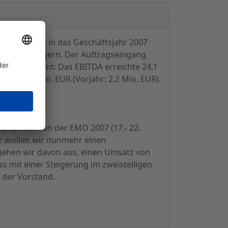
erfolgreich in das Geschäftsjahr 2007
 erneut steigern. Der Auftragseingang
eg wie geplant: Das EBITDA erreichte 24,1
g auf 8,7 Mio. EUR (Vorjahr: 2,2 Mio. EUR).
 EUR).
rten wir von der EMO 2007 (17.- 22.
r wollen wir nunmehr einen
gehen wir davon aus, einen Umsatz von
s mit einer Steigerung im zweistelligen
 der Vorstand.