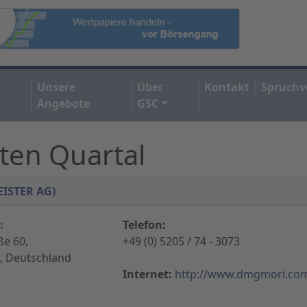
Unsere
Über
Kontakt
Spruchv
Angebote
GSC
sten Quartal
EISTER AG)
:
Telefon:
ße 60,
+49 (0) 5205 / 74 - 3073
d, Deutschland
Internet:
http://www.dmgmori.co