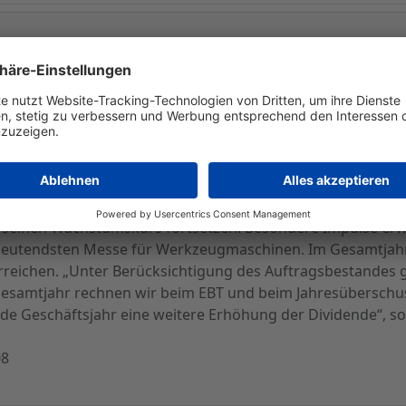
e verläuft weiterhin auf hohem Niveau. GILDEMEISTER ist 
 Unterneh den Auftragseingang, den Umsatz und den Ertrag
tz erhöhte sich auf 320,3 Mio. EUR (+17%). Das Ergebnis sti
T betrug 16,4 Mio. EUR (Vorjahr: 10,4 Mio. EUR). Das EBT stie
n Jahresüberschuss von 4,8 Mio. EUR aus (Vorjahr: 1,1 Mio.
 seinen Wachstumskurs fortsetzen. Besondere Impulse erwa
edeutendsten Messe für Werkzeugmaschinen. Im Gesamtjah
rreichen. „Unter Berücksichtigung des Auftragsbestandes 
 Gesamtjahr rechnen wir beim EBT und beim Jahresüberschus
nde Geschäftsjahr eine weitere Erhöhung der Dividende“, so
08