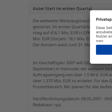
Guter Start im ersten Quartal
Die weltweite Werkzeugmaschinennachfrag
gestartet. Im ersten Quartal konnte das
stieg auf 416,1 Mio. EUR (+23%); der Umsa
Mio. EUR (Vorjahr: 18,1 Mio. EUR), das EBI
Der Konzern weist zum 31. März 2007 eine
Im Geschäftsjahr 2007 will GILDEMEISTER
September) in Hannover, der weltweit b
Auftragseingang von über 1,5 Mrd. EUR e
über 1.370 Mio. EUR zu erzielen. Für das
Prozentbereich. Wir planen für das laufe
Veröffentlichungsdatum: 08.05.2007 - 09:
Redakteur: rpu