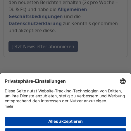
den neuesten Berichten erhalten (2x pro Woche –
Di. & Fr.) und habe die
Allgemeinen
Geschäftsbedingungen
und die
Datenschutzerklärung
zur Kenntnis genommen
und akzeptiere diese.
© 1998-
2026
by GSC Research GmbH
Impressum
Datenschutz