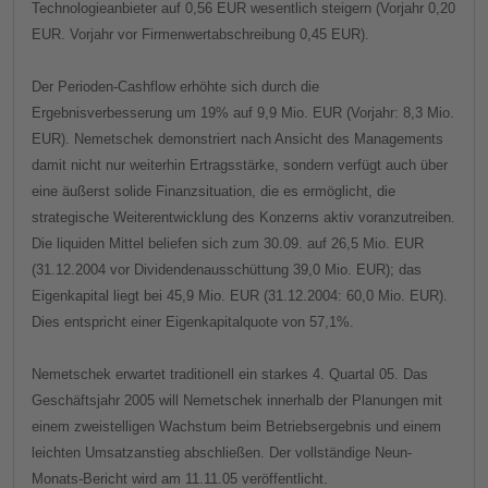
Technologieanbieter auf 0,56 EUR wesentlich steigern (Vorjahr 0,20
EUR. Vorjahr vor Firmenwertabschreibung 0,45 EUR).
Der Perioden-Cashflow erhöhte sich durch die
Ergebnisverbesserung um 19% auf 9,9 Mio. EUR (Vorjahr: 8,3 Mio.
EUR). Nemetschek demonstriert nach Ansicht des Managements
damit nicht nur weiterhin Ertragsstärke, sondern verfügt auch über
eine äußerst solide Finanzsituation, die es ermöglicht, die
strategische Weiterentwicklung des Konzerns aktiv voranzutreiben.
Die liquiden Mittel beliefen sich zum 30.09. auf 26,5 Mio. EUR
(31.12.2004 vor Dividendenausschüttung 39,0 Mio. EUR); das
Eigenkapital liegt bei 45,9 Mio.
EUR (31.12.2004: 60,0 Mio. EUR).
Dies entspricht einer Eigenkapitalquote von 57,1%.
Nemetschek erwartet traditionell ein starkes 4. Quartal 05. Das
Geschäftsjahr 2005 will Nemetschek innerhalb der Planungen mit
einem zweistelligen Wachstum beim Betriebsergebnis und einem
leichten Umsatzanstieg abschließen. Der vollständige Neun-
Monats-Bericht wird am 11.11.05 veröffentlicht.