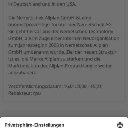
in Deutschland und in den USA.
Die Nemetschek Allplan GmbH ist eine
hundertprozentige Tochter der Nemetschek AG.
Sie geht hervor aus der Nemetschek Technology
GmbH, die im Zuge einer internen Neuorganisation
zum Jahresbeginn 2008 in Nemetschek Allplan
GmbH umbenannt wurde. Ziel der neuen Struktur
ist es, die Marke Allplan zu stärken und die
Marktposition der Allplan-Produktfamilie weiter
auszubauen.
Veröffentlichungsdatum: 16.01.2008 - 15:21
Redakteur: rpu
© 1998-
2026
by GSC Research GmbH
Impressum