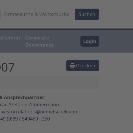
erfahren
Corporate
Login
Governance
007
Drucken
IR Ansprechpartner:
Frau Stefanie Zimmermann
investorrelations@nemetschek.com
49 (0)89 / 540459 - 250