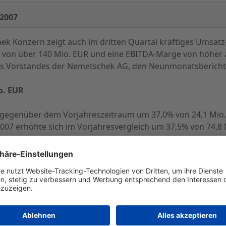
2007
ek Konzern zeigt auch im dritten Quartal kräftiges Umsat
 von über 140 Mio. EUR und eine EBITDA-Marge von höher als
es Vorstandes der Nemetschek AG, den Neunmonatsbericht
o. EUR
7 gegenüber dem Vorjahreszeitraum um 37,0% von 24,1 Mio. 
7 erhöhte sich im Vorjahresvergleich um 37,5% von 74,8 M
te fast den des Gesamtjahres 2006 von107,5 Mio. EUR. Am 
it einem Umsatzplus von 45,2%, dies ist im Wesentlichen
msatzerlöse in Höhe von 23,0 Mio. EUR erwirtschaftet hat. 
6,8% auf 79,8 Mio. EUR (Vj.: 74,8 Mio. EUR).
UR
neun Monaten 2007um 80,5% auf 21,3 Mio. EUR (Vorjahr: 11,