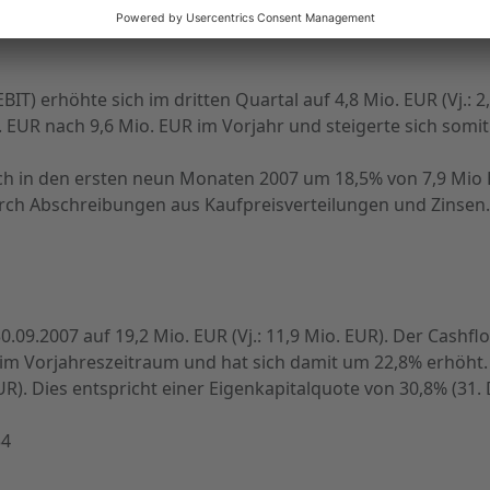
Das EBITDA des Konzerns ohne Graphisoft lag bei 13,8 Mio.
EBIT) erhöhte sich im dritten Quartal auf 4,8 Mio. EUR (Vj.:
. EUR nach 9,6 Mio. EUR im Vorjahr und steigerte sich somi
h in den ersten neun Monaten 2007 um 18,5% von 7,9 Mio 
ch Abschreibungen aus Kaufpreisverteilungen und Zinsen. 
.09.2007 auf 19,2 Mio. EUR (Vj.: 11,9 Mio. EUR). Der Cashfl
im Vorjahreszeitraum und hat sich damit um 22,8% erhöht. D
R). Dies entspricht einer Eigenkapitalquote von 30,8% (31.
34