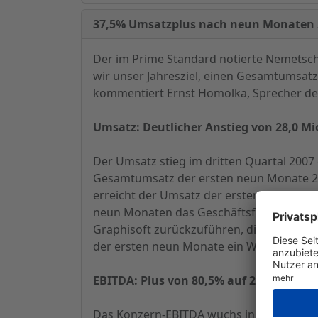
37,5% Umsatzplus nach neun Monaten 
Der im Prime Standard notierte Nemetsch
wir unser Jahresziel, einen Gesamtumsatz
kommentiert Ernst Homolka, Sprecher d
Umsatz: Deutlicher Anstieg von 28,0 Mi
Der Umsatz stieg im dritten Quartal 200
Gesamtumsatz der ersten neun Monate 200
erreicht der Umsatz der ersten neun Mona
neun Monaten das Geschäftsfeld Planen m
Graphisoft zurückzuführen, die hiervon U
der ersten neun Monate ein Wachstum von 
EBITDA: Plus von 80,5% auf 21,3 Mio. E
Das Konzern-EBITDA wuchs in den ersten 