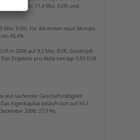
 EUR (Vorjahr: 11,4 Mio. EUR) und
 2,5 Mio. EUR). Für die ersten neun Monate
t um 45,4%.
EUR in 2006 auf 9,3 Mio. EUR. Gedämpft
Das Ergebnis pro Aktie beträgt 0,93 EUR
ow aus laufender Geschäftstätigkeit
as Eigenkapital beläuft sich auf 56,1
 Dezember 2006: 27,0 %).