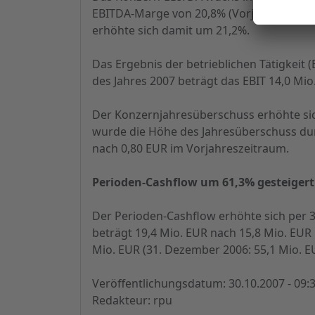
EBITDA-Marge von 20,8% (Vorjahr:15,8%). 
erhöhte sich damit um 21,2%.
Das Ergebnis der betrieblichen Tätigkeit (
des Jahres 2007 beträgt das EBIT 14,0 Mio
Der Konzernjahresüberschuss erhöhte sic
wurde die Höhe des Jahresüberschuss dur
nach 0,80 EUR im Vorjahreszeitraum.
Perioden-Cashflow um 61,3% gesteigert
Der Perioden-Cashflow erhöhte sich per 30
beträgt 19,4 Mio. EUR nach 15,8 Mio. EUR 
Mio. EUR (31. Dezember 2006: 55,1 Mio. EU
Veröffentlichungsdatum: 30.10.2007 - 09:
Redakteur: rpu