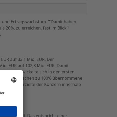
z- und Ertragswachstum. '“Damit haben
 20%, zu erreichen, fest im Blick'“
.
EUR auf 33,1 Mio. EUR. Der
io. EUR auf 102,8 Mio. EUR. Damit
besten entwickelte sich in den ersten
 auf die inzwischen zu 100% übernommene
Organisch erzielte der Konzern innerhalb
8 Mio. EUR). Das entspricht einer