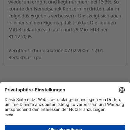
wiederum erhöht und liegt nunmehr bei 13,3%. So
konnte der Nemetschek Konzern im dritten Jahr in
Folge das Ergebnis verbessern. Dies zeigt sich auch
in einer soliden Eigenkapitalstruktur. Die liquiden
Mittel belaufen sich auf rund 29 Mio. EUR per
31.12.2005.
Veröffentlichungsdatum: 07.02.2006 - 12:01
Redakteur: rpu
© 1998-
2026
by GSC Research GmbH
Impressum
Datenschutz