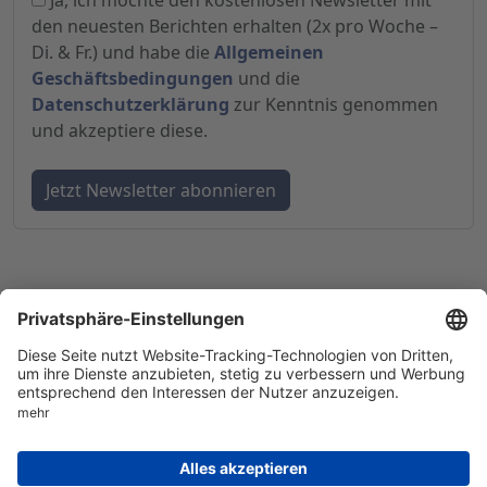
Ja, ich möchte den kostenlosen Newsletter mit
den neuesten Berichten erhalten (2x pro Woche –
Di. & Fr.) und habe die
Allgemeinen
Geschäftsbedingungen
und die
Datenschutzerklärung
zur Kenntnis genommen
und akzeptiere diese.
© 1998-
2026
by GSC Research GmbH
Impressum
Datenschutz