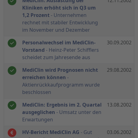
MediClin: Auslastung der
12.11.2002
Kliniken erhöht sich in Q3 um
1,2 Prozent
- Unternehmen
rechnet mit stabiler Entwicklung
im November und Dezember
Personalwechsel im MediClin-
30.09.2002
Vorstand
- Heinz-Peter Schifflers
scheidet zum Jahresende aus
MediClin wird Prognosen nicht
29.08.2002
erreichen können
-
Aktienrückkaufprogramm wurde
beschlossen
MediClin: Ergebnis im 2. Quartal
13.08.2002
ausgeglichen
- Umsatz unter den
Erwartungen
HV-Bericht MediClin AG
- Gut
03.06.2002