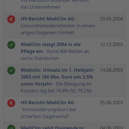
Vorstandsvorsitzender verlässt
das Unternehmen
HV-Bericht MediClin AG
-
29.05.2004
Gesundheitsdienstleister in einem
angeschlagenen Umfeld
MediClin steigt 2004 in die
12.12.2003
Pflege ein
- Rund 400 Betten an
sechs Standorten
Mediclin: Umsatz im 1. Halbjahr
14.08.2003
2003 mit 180 Mio. Euro um 2,5%
unter Vorjahr
- Die Belegung im
Konzern lag bei 76,8% (VJ: 79,2%)
HV-Bericht MediClin AG
-
05.06.2003
"Konsolidierungskurs bei
scharfem Gegenwind"
MediClin zahlt Dividende in
04.06.2003