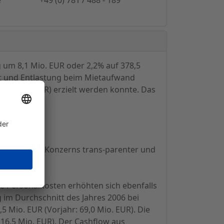
 um 8,1 Mio. EUR oder 2,2% auf 378,5
t und Entlastung beim Mietaufwand
16,1 Mio. EUR) erzielt werden konnte. Das
sangebot des Konzerns trans-parenter und
ie Personalkosten erhöhten sich ebenfalls
ag im Durchschnitt des Jahres 2006 bei
,5 Mio. EUR (Vorjahr: 69,0 Mio. EUR). Die
 16,5 Mio. EUR). Der Cashflow aus