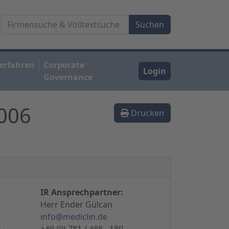
erfahren
Corporate
Login
Governance
2006
Drucken
IR Ansprechpartner:
Herr Ender Gülcan
info@mediclin.de
e
+49 (0) 781 / 488 - 189