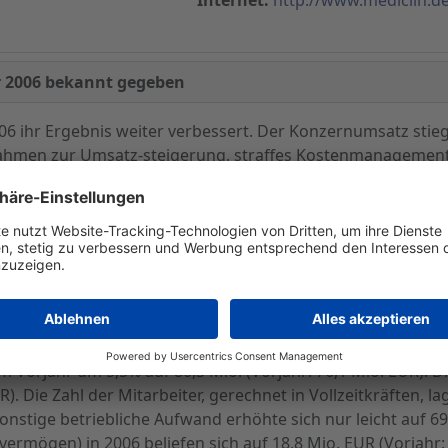
hr 2006 bekannt gegeben
6 ihr Ergebnis weiter verbessert. Der Konzernumsatz stieg
ßnahmen zur Umsatz-steigerung, straffes Kostenmanagemen
ges Betriebs-ergebnis in Höhe von 16,7 Mio. EUR (Vorjahr: 
ch auf 9,5 Mio. EUR nach 7,7 Mio. EUR in 2005.
iert, die den Umsatz steigern, das medizinische Leistung
 machen.
Vorjahr um 5,5% auf 80,3 Mio. (Vorjahr: 76,1 Mio. EUR). D
R). Die Zahl der Mitarbeiter, gerechnet in Vollzeitkräften, l
 sonstige betriebliche Aufwand erhöhte sich nur leicht auf 69
ermögen) in 2006 beliefen sich auf 18,8 Mio. EUR (Vorjahr: