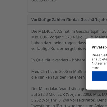
Vorläufige Zahlen für das Geschäftsja
Die MEDICLIN AG hat im Geschäftsjahr 200
Mio. EUR (Vorjahr: 370,4 Mio. EUR). Ma
haben dazu beigetragen, dass ein vorläufi
vorläufige Konzernergebnis verbesserte si
In Qualität investiert – höhere Kosten
MediClin hat in 2006 in Maßnahmen invest
die Kliniken für den Patienten attraktiver
Der Materialaufwand stieg gegenüber dem 
auf 212,3 Mio. EUR (Vorjahr: 209,6 Mio. EU
5.252 (Vorjahr: 5. 248 Vollzeitkräfte). Der
Investitionen (Bruttozugänge zum Anlagev