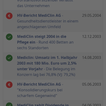
Vorstandsvorsitzender verlässt
das Unternehmen
HV-Bericht MediClin AG
-
29.05.2004
Gesundheitsdienstleister in einem
angeschlagenen Umfeld
MediClin steigt 2004 in die
12.12.2003
Pflege ein
- Rund 400 Betten an
sechs Standorten
Mediclin: Umsatz im 1. Halbjahr
14.08.2003
2003 mit 180 Mio. Euro um 2,5%
unter Vorjahr
- Die Belegung im
Konzern lag bei 76,8% (VJ: 79,2%)
HV-Bericht MediClin AG
-
05.06.2003
"Konsolidierungskurs bei
scharfem Gegenwind"
MediClin zahlt Dividende in
04.06.2003