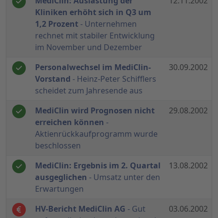
MediClin: Auslastung der
12.11.2002
Kliniken erhöht sich in Q3 um
1,2 Prozent
- Unternehmen
rechnet mit stabiler Entwicklung
im November und Dezember
Personalwechsel im MediClin-
30.09.2002
Vorstand
- Heinz-Peter Schifflers
scheidet zum Jahresende aus
MediClin wird Prognosen nicht
29.08.2002
erreichen können
-
Aktienrückkaufprogramm wurde
beschlossen
MediClin: Ergebnis im 2. Quartal
13.08.2002
ausgeglichen
- Umsatz unter den
Erwartungen
HV-Bericht MediClin AG
- Gut
03.06.2002