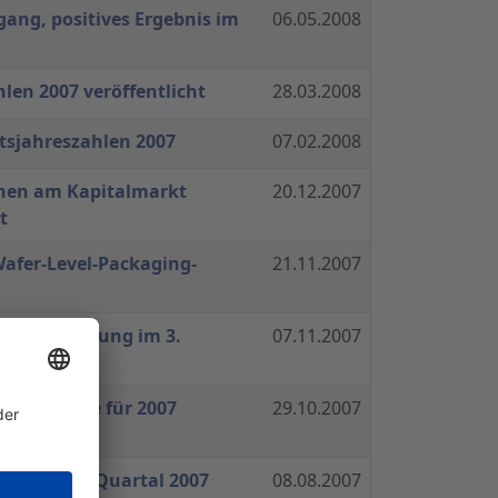
ang, positives Ergebnis im
06.05.2008
len 2007 veröffentlicht
28.03.2008
tsjahreszahlen 2007
07.02.2008
hen am Kapitalmarkt
20.12.2007
t
afer-Level-Packaging-
21.11.2007
ftsentwicklung im 3.
07.11.2007
nprognose für 2007
29.10.2007
räge im 2. Quartal 2007
08.08.2007