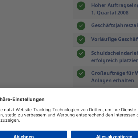
Hoher Auftragseing
1. Quartal 2008
Geschäftsjahreszah
Vorläufige Geschäf
Schuldscheindarle
erfolgreich platzier
Großaufträge für W
Anlagen erhalten
Verhaltene Geschä
Quartal 2007
Umsatz- und Gewin
reduziert
Deutlich mehr Auft