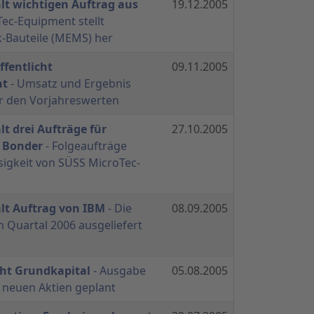
lt wichtigen Auftrag aus
19.12.2005
ec-Equipment stellt
-Bauteile (MEMS) her
ffentlicht
09.11.2005
ht
- Umsatz und Ergebnis
er den Vorjahreswerten
t drei Aufträge für
27.10.2005
 Bonder
- Folgeaufträge
sigkeit von SÜSS MicroTec-
lt Auftrag von IBM
- Die
08.09.2005
n Quartal 2006 ausgeliefert
öht Grundkapital
- Ausgabe
05.08.2005
4 neuen Aktien geplant