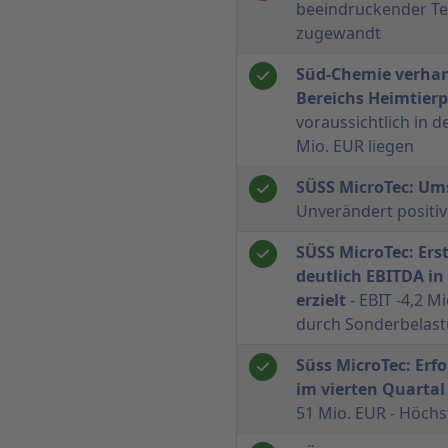
beeindruckender Te
zugewandt
Süd-Chemie verhan
Bereichs Heimtier
voraussichtlich in
Mio. EUR liegen
SÜSS MicroTec: Ums
Unverändert positi
SÜSS MicroTec: Ers
deutlich EBITDA in
erzielt
- EBIT -4,2 M
durch Sonderbelas
Süss MicroTec: Erf
im vierten Quartal
51 Mio. EUR - Höchs