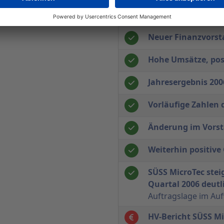
Geschäft mit Devic
Neuer Finanzvors
Hohe Umsätze, posi
Jahresergebnis 200
Vorläufige Zahlen 
Änderung im Vors
Weiterhin positiv
SÜSS MicroTec stei
Quartal 2006 deutl
Auftragslage im Au
HV-Bericht SÜSS M