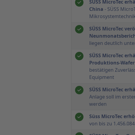
SÜSS MicroTec erhä
China
- SÜSS MicroT
Mikrosystemtechnik
SÜSS MicroTec verö
Neunmonatsberic
liegen deutlich unt
SÜSS MicroTec erhäl
Produktions-Wafer
bestätigen Zuverläs
Equipment
SÜSS MicroTec erhä
Anlage soll im erste
werden
Süss MicroTec erh
von bis zu 1.456.08