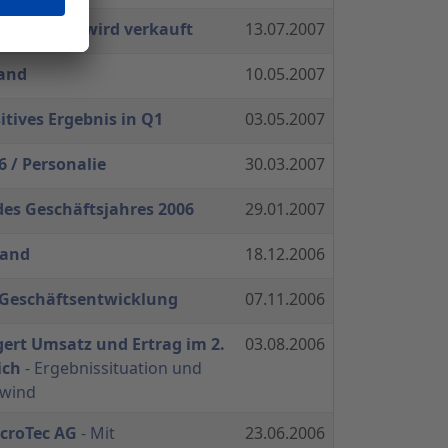
e Bondern wird verkauft
13.07.2007
tand
10.05.2007
tives Ergebnis in Q1
03.05.2007
6 / Personalie
30.03.2007
des Geschäftsjahres 2006
29.01.2007
tand
18.12.2006
e Geschäftsentwicklung
07.11.2006
gert Umsatz und Ertrag im 2.
03.08.2006
ich
- Ergebnissituation und
fwind
icroTec AG
- Mit
23.06.2006