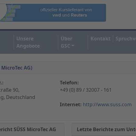
Unsere
Über
Kontakt
Spruchv
Angebote
GSC
S MicroTec AG)
.:
Telefon:
traße 90,
+49 (0) 89 / 32007 - 161
ng, Deutschland
Internet:
http://www.suss.com
Letzte Berichte zum U
ericht SÜSS MicroTec AG