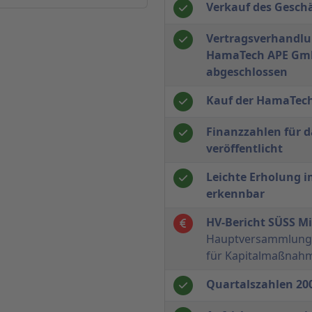
Verkauf des Geschä
Vertragsverhandlu
HamaTech APE Gmb
abgeschlossen
Kauf der HamaTec
Finanzzahlen für d
veröffentlicht
Leichte Erholung 
erkennbar
HV-Bericht SÜSS M
Hauptversammlung e
für Kapitalmaßnah
Quartalszahlen 200