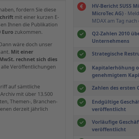
HV-Bericht SUSS Mi
haben, fordern Sie diese
MicroTec AG)
- Mel
hrift
mit einer kurzen E-
MDAX am Tag nach
sen Ihnen die Publikation
0 Euro
zukommen.
Q2-Zahlen 2010 üb
Unternehmens
? Dann wäre doch unser
sant.
Mit einer
Strategische Rest
MwSt. rechnet sich dies
alle Veröffentlichungen
Kapitalerhöhung o
genehmigtem Kapit
iff auf sämtliche
Zahlen des ersten 
Archiv mit über 13.500
hten, Themen-, Branchen-
Endgültige Geschä
enen derzeit jährlich
veröffentlicht
Vorläufige Geschäf
veröffentlicht