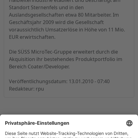
Halbleiterindustrie etabliert und beschäftigt am
Standort Sternenfels und in den
Auslandsgesellschaften etwa 80 Mitarbeiter. Im
Geschäftsjahr 2009 wird die Gesellschaft
voraussichtlich Umsatzerlöse in Höhe von 11 Mio.
EUR erwirtschaften.
Die SÜSS MicroTec-Gruppe erweitert durch die
Akquisition ihr bestehendes Produktportfolio im
Bereich Coater/Developer.
Veröffentlichungsdatum: 13.01.2010 - 07:40
Redakteur: rpu
© 1998-
2026
by GSC Research GmbH
Impressum
Datenschutz