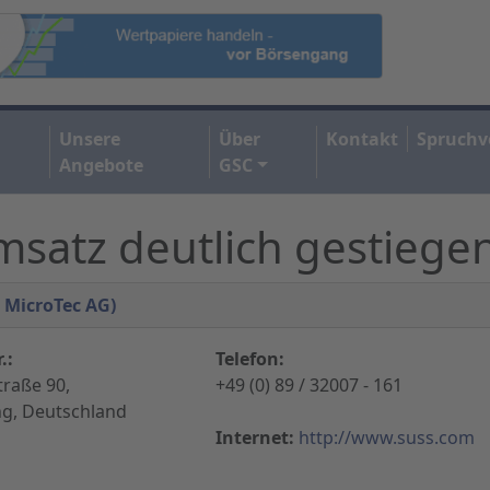
Unsere
Über
Kontakt
Spruchv
Angebote
GSC
msatz deutlich gestiege
S MicroTec AG)
.:
Telefon:
traße 90,
+49 (0) 89 / 32007 - 161
ng, Deutschland
Internet:
http://www.suss.com