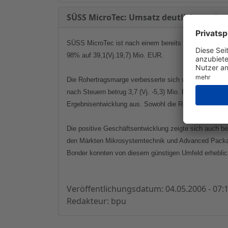
SÜSS MicroTec: Umsatz deutlich gestie
SÜSS MicroTec ist nach einem bereits ausgesprochen g
98% auf 39,1(Vj.19,7) Mio. EUR.
Die Rohertragsmarge verbesserte sich von 35,4% auf 45
nach Steuern betrug 3,7 (Vj. -5,3) Mio. EUR. Die posi
Ergebnisentwicklung aus. Sowohl die Rohertragsmarge a
Die positive Geschäftsentwicklung zeigte sich auch be
den Märkten Mikrosystemtechnik und Advanced Packagi
Bonder konnten von diesem günstigen Umfeld erheblich 
Veröffentlichungsdatum: 04.05.2006 - 07:
Redakteur: bpu