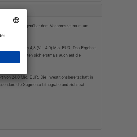
 Umsatz stieg gegenüber dem Vorjahreszeitraum um
ves Ergebnis von 4,8 (Vj.- 4,9) Mio. EUR. Das Ergebnis
smaßnahmen wirkten sich erstmals auch auf die
 von 24,0 Mio. EUR. Die Investitionsbereitschaft in
sondere die Segmente Lithografie und Substrat