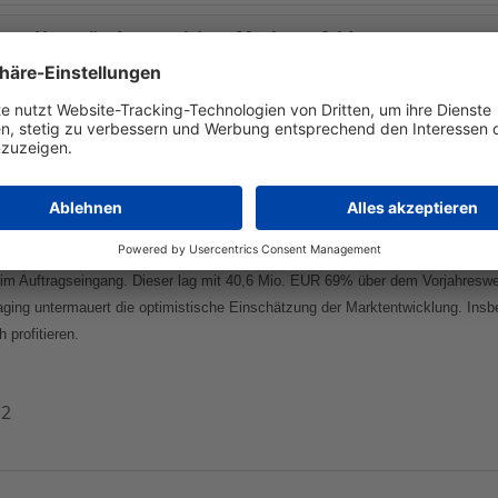
gen - Unverändert positives Marktumfeld
uten vierten Quartal 2005 sehr erfolgreich in das Jahr 2006 gestartet. Der
,0%. Beim EBIT erreichte der Ausrüster für die Halbleiterbranche ein positi
tiven Effekte der in den letzten zwei Jahren durchgeführten Restrukturierung
ls auch die Overheadkosten bewegen sich jetzt voll im Zielkorridor.
im Auftragseingang. Dieser lag mit 40,6 Mio. EUR 69% über dem Vorjahreswert
ng untermauert die optimistische Einschätzung der Marktentwicklung. Insbe
profitieren.
12