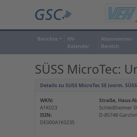
Berichte
HV-
Abonnenten-
Kalender
Bereich
SÜSS MicroTec: U
Details zu SUSS MicroTec SE (vorm. SÜS
WKN:
Straße, Haus-Nr
A1K023
Schleißheimer S
ISIN:
D-85748 Garchi
DE000A1K0235