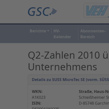
Berichte
HV-
Abonnenten-
Kalender
Bereich
Q2-Zahlen 2010 ü
Unternehmens
Details zu SUSS MicroTec SE (vorm. SÜS
WKN:
Straße, Haus-Nr
A1K023
Schleißheimer S
ISIN:
D-85748 Garchi
DE000A1K0235