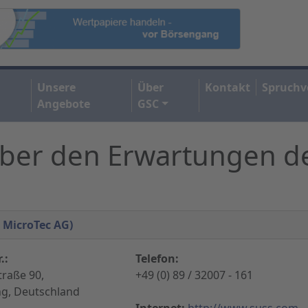
Unsere
Über
Kontakt
Spruchv
Angebote
GSC
ber den Erwartungen d
S MicroTec AG)
.:
Telefon:
traße 90,
+49 (0) 89 / 32007 - 161
ng, Deutschland
Internet:
http://www.suss.com