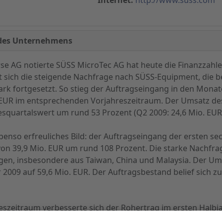
 des Unternehmens
e AG notierte SÜSS MicroTec AG hat heute die Finanzzahlen
t sich die steigende Nachfrage nach SÜSS-Equipment, die be
tark fortgesetzt. So stieg der Auftragseingang in den Monat
 EUR im entsprechenden Vorjahreszeitraum. Der Umsatz des 
squartalswert um rund 53 Prozent (Q2 2009: 24,6 Mio. EUR
benso erfreuliches Bild: der Auftragseingang der ersten se
n 39,9 Mio. EUR um rund 108 Prozent. Die starke Nachfrag
agen, insbesondere aus Taiwan, China und Malaysia. Der Um
2009 auf 59,6 Mio. EUR. Der Auftragsbestand belief sich zum
eitraum verbesserte sich der Rohertrag im ersten Halbja
hertragsmarge fiel hingegen aufgrund einzelner margensch