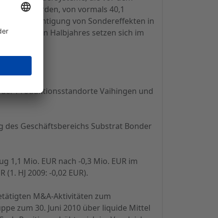
 Umsatz wurden, von vormals 40,1
er Berücksichtigung von Sondereffekten in
kte des ersten Halbjahres setzen sich im
. EUR
 der Produktionsstandorte Vaihingen und
 des Geschäftsbereichs Substrat Bonder
ug 1,1 Mio. EUR nach -0,3 Mio. EUR im
(1. HJ 2009: -0,02 EUR).
etätigten M&A-Aktivitäten zum
pe zum 30. Juni 2010 über liquide Mittel