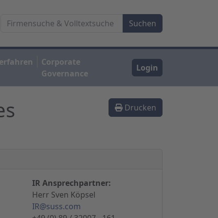
erfahren
Corporate
Login
Governance
es
Drucken
IR Ansprechpartner:
Herr Sven Köpsel
IR@suss.com
+49 (0) 89 / 32007 - 161