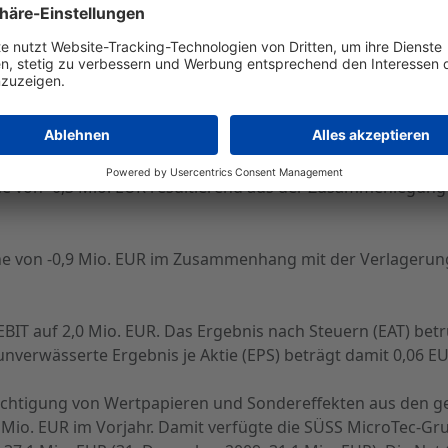
nd Entwicklungskooperationen im zweiten Quartal 2010 zu
gebnis vor Zinsen und Steuern (EBIT) verbesserte sich unt
auf 3,5 Mio. EUR (1. HJ 2009: 0,2 Mio. EUR). Die Sondereffe
tkonsolidierung der HamaTech APE in Höhe von Mio. 2,7 Mio
e von -0,3 Mio. EUR resultierend aus der Zusammenlegung
e von -0,9 Mio. EUR im Zusammenhang mit der Verlagerung
EBIT auf 2,0 Mio. EUR. Das Ergebnis nach Steuern (EAT) betr
erwässerte Ergebnis je Aktie (EPS) beträgt damit 0,06 EUR 
ksichtigung von Wertpapieren und Sondereffekten aus den g
Mio. EUR im Vorjahr. Damit verfügte die SÜSS MicroTec-Grup