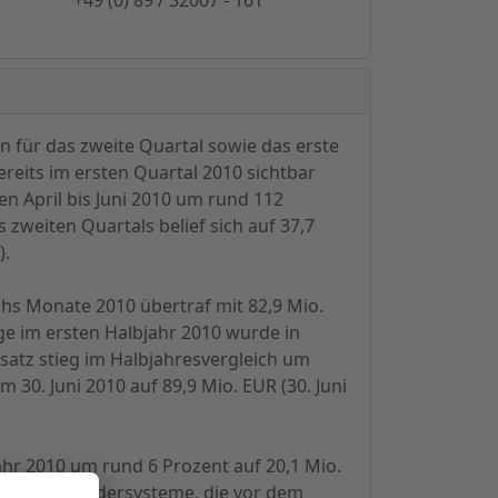
 für das zweite Quartal sowie das erste
reits im ersten Quartal 2010 sichtbar
en April bis Juni 2010 um rund 112
zweiten Quartals belief sich auf 37,7
).
chs Monate 2010 übertraf mit 82,9 Mio.
e im ersten Halbjahr 2010 wurde in
satz stieg im Halbjahresvergleich um
 30. Juni 2010 auf 89,9 Mio. EUR (30. Juni
hr 2010 um rund 6 Prozent auf 20,1 Mio.
wächerer Bondersysteme, die vor dem