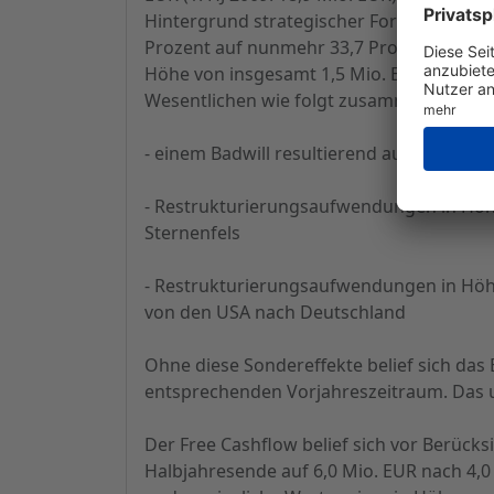
Hintergrund strategischer Forschungs- u
Prozent auf nunmehr 33,7 Prozent. Das Er
Höhe von insgesamt 1,5 Mio. EUR deutlich 
Wesentlichen wie folgt zusammen:
- einem Badwill resultierend aus der Ers
- Restrukturierungsaufwendungen in Höh
Sternenfels
- Restrukturierungsaufwendungen in Höh
von den USA nach Deutschland
Ohne diese Sondereffekte belief sich das 
entsprechenden Vorjahreszeitraum. Das unv
Der Free Cashflow belief sich vor Berüc
Halbjahresende auf 6,0 Mio. EUR nach 4,0 