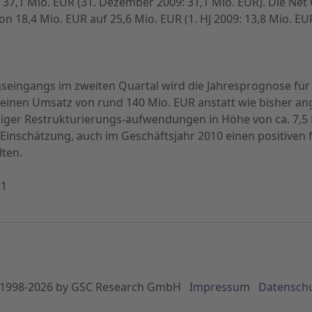
37,1 Mio. EUR (31. Dezember 2009: 31,1 Mio. EUR). Die Net 
 18,4 Mio. EUR auf 25,6 Mio. EUR (1. HJ 2009: 13,8 Mio. EUR
seingangs im zweiten Quartal wird die Jahresprognose fü
einen Umsatz von rund 140 Mio. EUR anstatt wie bisher a
ger Restrukturierungs-aufwendungen in Höhe von ca. 7,5 M
 Einschätzung, auch im Geschäftsjahr 2010 einen positiven 
lten.
21
1998-
2026
by GSC Research GmbH
Impressum
Datensch