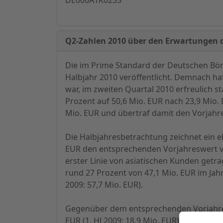
Q2-Zahlen 2010 über den Erwartungen
Die im Prime Standard der Deutschen Börs
Halbjahr 2010 veröffentlicht. Demnach ha
war, im zweiten Quartal 2010 erfreulich s
Prozent auf 50,6 Mio. EUR nach 23,9 Mio.
Mio. EUR und übertraf damit den Vorjahre
Die Halbjahresbetrachtung zeichnet ein e
EUR den entsprechenden Vorjahreswert vo
erster Linie von asiatischen Kunden getr
rund 27 Prozent von 47,1 Mio. EUR im Jahr 
2009: 57,7 Mio. EUR).
Gegenüber dem entsprechenden Vorjahresz
EUR (1. HJ 2009: 18,9 Mio. EUR). Die Ro