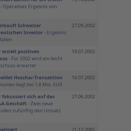
- Operatives Ergebnis von
verkauft Schweizer
27.09.2002
eutschen Investor
- Ergebnis
fallen
 erzielt positiven
19.07.2002
uss
- Für 2002 wird ein leicht
rschuss erwartet
meldet Hoschar-Transaktion
16.07.2002
olumen liegt bei 1,8 Mio. EUR
 fokussiert sich auf das
27.06.2002
&A-Geschäft
- Zwei neue
ollen zufünftig den Umsatz
alisiert
21.12.2001