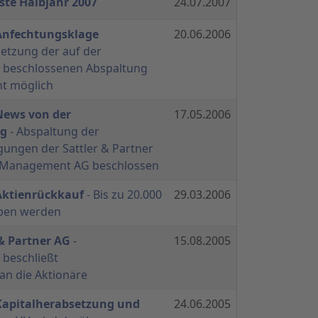
rste Halbjahr 2007
24.07.2007
 Anfechtungsklage
20.06.2006
etzung der auf der
beschlossenen Abspaltung
ht möglich
 News von der
17.05.2006
g
- Abspaltung der
igungen der Sattler & Partner
t Management AG beschlossen
 Aktienrückkauf
- Bis zu 20.000
29.03.2006
rben werden
 & Partner AG
-
15.08.2005
beschließt
an die Aktionäre
 Kapitalherabsetzung und
24.06.2005