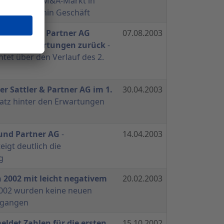
Schwieriger M&A-Markt in
usst weiterhin Geschäft
er Sattler & Partner AG
07.08.2003
ter den Erwartungen zurück
-
et über den Verlauf des 2.
er Sattler & Partner AG im 1.
30.04.2003
atz hinter den Erwartungen
 und Partner AG
-
14.04.2003
igt deutlich die
g
n 2002 mit leicht negativem
20.02.2003
2002 wurden keine neuen
egangen
eldet Zahlen für die ersten
15.10.2002