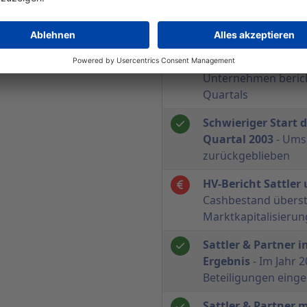
3. Quartals 2003
- 
Deutschland beeinfl
Geschäftsverlauf d
bleibt in 2003 hin
Unternehmen bericht
Quartals
Schwieriger Start d
Quartal 2003
- Ums
zurückgeblieben
HV-Bericht Sattler
Cashbestand überste
Marktkapitalisierun
Sattler & Partner i
Ergebnis
- Im Jahr 
Beteiligungen eing
Sattler & Partner m