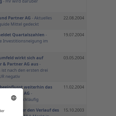
g
- HV wird darüber
 und Partner AG
- Aktuelles
22.08.2004
quide Mittel gedeckt
meldet Quartalszahlen
-
19.07.2004
e Investitionsneigung im
mfeld wirkt sich auf
03.05.2004
er & Partner AG aus
-
 ist nach den ersten drei
UR negativ
beeinflusst weiterhin das
11.02.2004
er & Partner AG
-
deutlich rückläufig
erichtet über den Verlauf des
15.10.2003