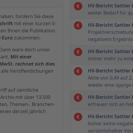
HV-Bericht Sattler
weiter Bedarf für qu
haben, fordern Sie diese
hrift
mit einer kurzen E-
HV-Bericht Sattler
sen Ihnen die Publikation
Projektverschiebung
0 Euro
zukommen.
negativem Ergebnis 
? Dann wäre doch unser
HV-Bericht Sattler
sant.
Mit einer
immer mehr zu eine
MwSt. rechnet sich dies
HV-Bericht Sattler
alle Veröffentlichungen
Aktie von 0,49 auf 2
wieder eine üppige
iff auf sämtliche
Archiv mit über 13.500
HV-Bericht Sattler
hten, Themen-, Branchen-
erfreuen sich an h
enen derzeit jährlich
HV-Bericht Sattler
bisher keine negat
vorsichtshalber Ver