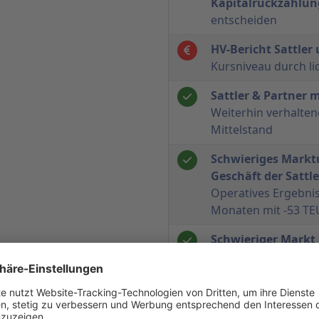
Kapitalrückzahlun
entscheiden
HV-Bericht Sattler
Kursniveau durch li
Sattler & Partner 
Weiterhin verhalten
Mittelstand
Schwieriges Marktu
Geschäft der Sattl
Operatives Ergebnis
Monaten mit -53 TE
Schwieriger Markt 
Geschäft der Sattl
Gesamtumsatz 2003 
Sattler & Partner b